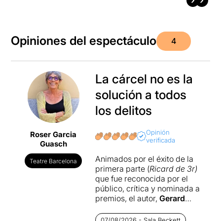
Opiniones del espectáculo
4
La cárcel no es la
solución a todos
los delitos
Opinión
Roser Garcia
verificada
Guasch
Animados por el éxito de la
Teatre Barcelona
primera parte (
Ricard de 3r)
que fue reconocida por el
público, crítica y nominada a
premios, el autor,
Gerard
Guix
y la directora,
Montse
Martínez Clusella
deciden
07/08/2026 - Sala Beckett