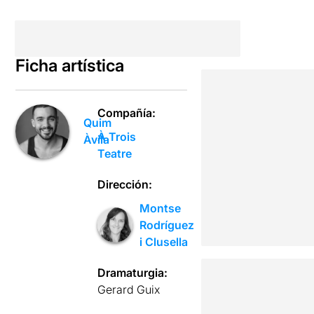
Ficha artística
Compañía:
Quim
À Trois
Àvila
Teatre
Dirección:
Montse
Rodríguez
i Clusella
Dramaturgia:
Gerard Guix