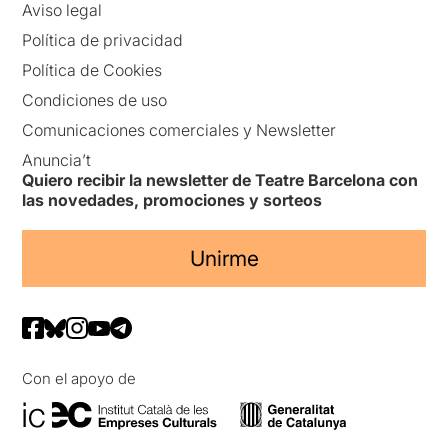
Aviso legal
extraordinària per continuar
explorant aquella neurosi
Política de privacidad
que, en graus diversos,
Política de Cookies
travessa qualsevol ésser
humà. Per investigar el
Condiciones de uso
malestar, la frustració i el
Comunicaciones comerciales y Newsletter
desarrelament que
caracteritzen una part
Anuncia’t
important del jovent
Quiero recibir la newsletter de Teatre Barcelona con
contemporani sense
las novedades, promociones y sorteos
necessitat d’etiquetar-los
clínicament.
Unirme
En lloc d’això, la seqüela
sembla optar per un terreny
més segur, més explicatiu,
més pròxim al discurs
socialment acceptat… quan
allò que feia excepcional
Con el apoyo de
Ricard de 3r
era
precisament la seva
negativa a oferir respostes