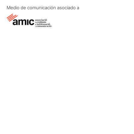
senzilles.
Medio de comunicación asociado a
Ricard 111
és una
continuació intel·ligent, ben
interpretada i formalment
coherent. Però, com passa
sovint amb les segones
parts, acaba restant misteri
a l’original. I el misteri és,
probablement, la matèria
primera del millor teatre.
Les grans obres no són les
que expliquen més. Són les
que deixen més espai
perquè l’espectador
construeixi la seva pròpia
veritat.