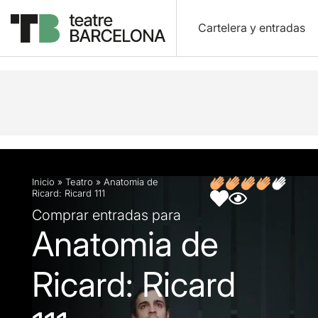
Cartelera y entradas
Descripción
Ficha artística
Fotos y vídeos
O
Inicio
»
Teatro
»
Anatomia de
Ricard: Ricard 111
Comprar entradas para
Anatomia de
Ricard: Ricard