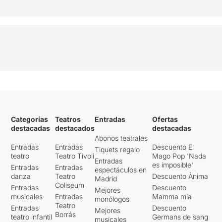
descobrir el treball del jove
Brandon Caritg
, que
assumeix el paper del nou
Ricard adolescent. Sorprèn
la semblança física entre
tots dos, però sobretot la
coherència interpretativa
que aconsegueixen
construir. Costa imaginar
una millor manera de fer
conviure el mateix
personatge en dues etapes
Categorías
Teatros
Entradas
Ofertas
vitals diferents.
destacadas
destacados
destacadas
Abonos teatrales
El problema arriba amb la
Entradas
Entradas
Descuento El
Tiquets regalo
dramatúrgia de la segona
teatro
Teatro Tívoli
Mago Pop 'Nada
Entradas
es imposible'
part. Guix manté bona part
Entradas
Entradas
espectáculos en
de l’aposta formal del
danza
Teatro
Descuento Ànima
Madrid
muntatge original. Continua
Coliseum
Entradas
Descuento
Mejores
confiant en els silencis, en el
musicales
Entradas
Mamma mia
monólogos
gest, en la construcció visual
Teatro
Entradas
Descuento
Mejores
Borrás
i en la capacitat del cos per
teatro infantil
Germans de sang
musicales