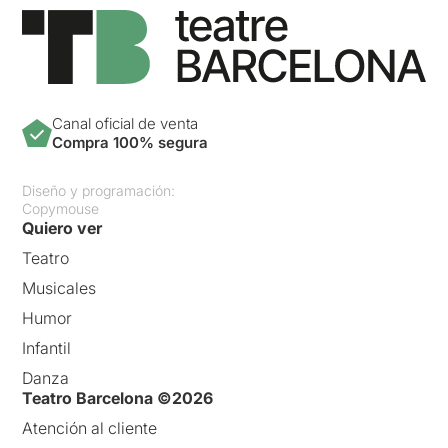
definitiva, obliga
l’espectador a buscar-la
dins seu. Ens descobrim
compartint, encara que sigui
en una escala menor,
aquella ràbia, aquella
Canal oficial de venta
solitud, aquella sensació de
Compra 100% segura
no encaixar.
Diseño y programación:
En canvi, quan el personatge
Copymouse
queda encapsulat dins una
Quiero ver
explicació mèdica,
Teatro
psicològica o social,
l’espectador troba una
Musicales
sortida molt còmoda: “Jo no
Humor
estic malalt.” “Això no em pot
passar a mi.” I, en aquest
Infantil
mateix instant, desapareix
Danza
tota possibilitat
Teatro Barcelona ©2026
d’identificació.
Atención al cliente
Guix perd una oportunitat