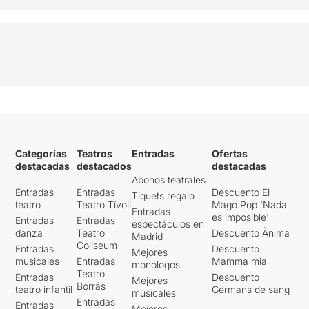
Categorías
Teatros
Entradas
Ofertas
destacadas
destacados
destacadas
Abonos teatrales
Entradas
Entradas
Descuento El
Tiquets regalo
teatro
Teatro Tívoli
Mago Pop 'Nada
Entradas
es imposible'
Entradas
Entradas
espectáculos en
danza
Teatro
Descuento Ànima
Madrid
Coliseum
Entradas
Descuento
Mejores
musicales
Entradas
Mamma mia
monólogos
Teatro
Entradas
Descuento
Mejores
Borrás
teatro infantil
Germans de sang
musicales
Entradas
Entradas
Mejores