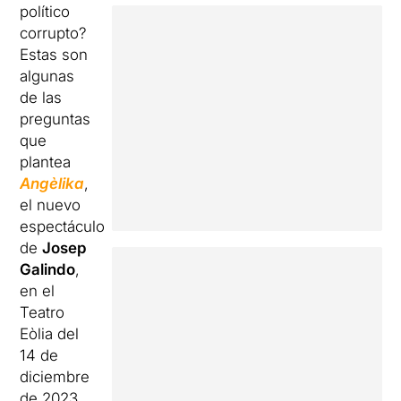
político
corrupto?
Estas son
algunas
de las
preguntas
que
plantea
Angè
lika
,
el nuevo
espectáculo
de
Josep
Galindo
,
en el
Teatro
Eòlia del
14 de
diciembre
de 2023