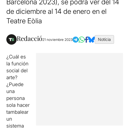
Barcelona 2023), se podrá ver del 14
de diciembre al 14 de enero en el
Teatre Eòlia
Redacció
Notícia
21 noviembre 2023
¿Cuál es
la función
social del
arte?
¿Puede
una
persona
sola hacer
tambalear
un
sistema