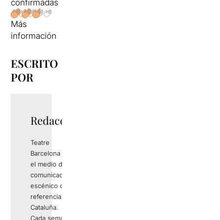
confirmadas
Más
información
ESCRITO
POR
Redacció
Teatre
Barcelona es
el medio de
comunicación
escénico de
referencia en
Cataluña.
Cada semana