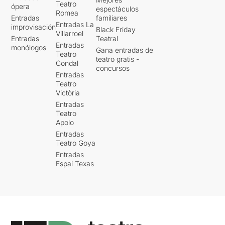
Teatro
ópera
espectáculos
Romea
Entradas
familiares
Entradas La
improvisación
Black Friday
Villarroel
Entradas
Teatral
Entradas
monólogos
Gana entradas de
Teatro
teatro gratis -
Condal
concursos
Entradas
Teatro
Victòria
Entradas
Teatro
Apolo
Entradas
Teatro Goya
Entradas
Espai Texas