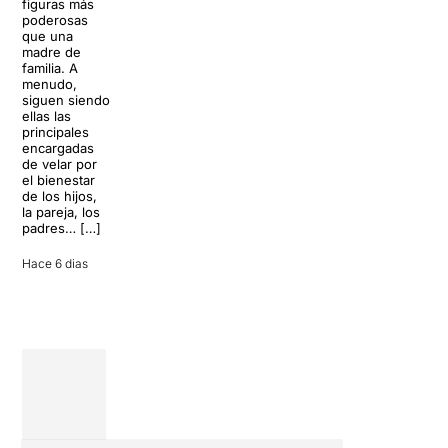
figuras más
lágrimas, uno
cócteles y un
poderosas
de los
resort
que una
grandes
paradisíaco. El
madre de
clásicos de la
escenario
familia. A
historia del
parece
menudo,
teatro musical,
perfecto para
siguen siendo
llegará al
desconectar de
ellas las
Teatre Apolo
la rutina, pero
principales
del […]
una
encargadas
conversación
de velar por
inoportuna
27 julio 2026
el bienestar
puede
de los hijos,
convertir unas
la pareja, los
vacaciones
padres… […]
entre amigos
en una revisión
Hace 6 dias
completa […]
28 julio 2026