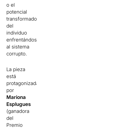
o el
potencial
transformador
del
individuo
enfrentándose
al sistema
corrupto.
La pieza
está
protagonizada
por
Mariona
Esplugues
(ganadora
del
Premio