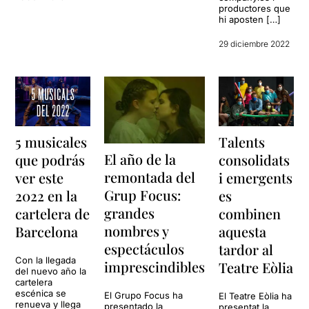
productores que
hi aposten […]
29 diciembre 2022
5 musicales
Talents
El año de la
que podrás
consolidats
remontada del
ver este
i emergents
Grup Focus:
2022 en la
es
grandes
cartelera de
combinen
nombres y
Barcelona
aquesta
espectáculos
tardor al
Con la llegada
imprescindibles
Teatre Eòlia
del nuevo año la
cartelera
escénica se
El Grupo Focus ha
El Teatre Eòlia ha
renueva y llega
presentado la
presentat la