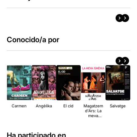
Conocido/a por
Carmen
Angèlika
El cid
Magatzem
Salvatge
d'Ars: La
S
meva
Ol
Ismènia
Ha participado en