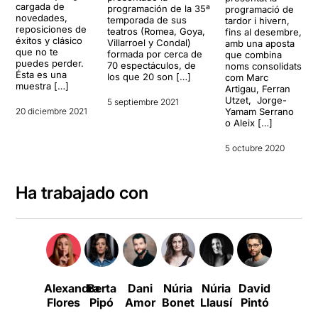
cargada de
programación de la 35ª
programació de
novedades,
temporada de sus
tardor i hivern,
reposiciones de
teatros (Romea, Goya,
fins al desembre,
éxitos y clásico
Villarroel y Condal)
amb una aposta
que no te
formada por cerca de
que combina
puedes perder.
70 espectáculos, de
noms consolidats
Ésta es una
los que 20 son […]
com Marc
muestra […]
Artigau, Ferran
Utzet, Jorge-
5 septiembre 2021
20 diciembre 2021
Yamam Serrano
o Aleix […]
5 octubre 2020
Ha trabajado con
Alexandra
Berta
Dani
Núria
Núria
David
Marion
Flores
Pipó
Amor
Bonet
Llausí
Pintó
Esplug