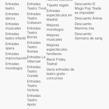
Entradas
Entradas
Descuento El
Tiquets regalo
teatro
Teatro Tívoli
Mago Pop 'Nada
Entradas
es imposible'
Entradas
Entradas
espectáculos en
danza
Teatro
Descuento Ànima
Madrid
Coliseum
Entradas
Descuento
Mejores
musicales
Entradas
Mamma mia
monólogos
Teatro
Entradas
Descuento
Mejores
Borrás
teatro infantil
Germans de sang
musicales
Entradas
Entradas
Mejores
Teatro
ópera
espectáculos
Romea
Entradas
familiares
Entradas La
improvisación
Black Friday
Villarroel
Entradas
Teatral
Entradas
monólogos
Gana entradas de
Teatro
teatro gratis -
Condal
concursos
Entradas
Teatro
Victòria
Entradas
Teatro
Apolo