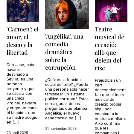
'Carmen': el
Teatre
'Angélika', una
amor, el
musical de
comedia
deseo y la
creació:
dramática
libertad
allò que
sobre la
dèiem del
Don José, cabo
corrupción
risc
navarro
destinado a
Sevilla, es una
¿Cuál es la función
Prejudicis i un
persona
social del arte? ¿Puede
cert
creyente y que
una persona sola hacer
desconeixement
se casará con
tambalear un sistema
fan que el teatre
una chica
político corrupto? Estas
musical de
virginal, navarra
son algunas de las
creació pròpia
y creyente como
preguntas que plantea
sigui poc
él también, que
Angèlika, el nuevo
constant a la
su madre acogió
espectáculo de […]
nostra cartellera.
en […]
Això confirma
que les
21 noviembre 2023
23 abril 2025
companyies i