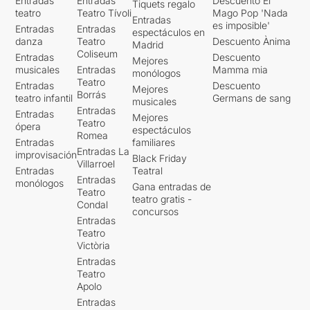
Entradas
Entradas
Descuento El
Tiquets regalo
teatro
Teatro Tívoli
Mago Pop 'Nada
Entradas
es imposible'
Entradas
Entradas
espectáculos en
danza
Teatro
Descuento Ànima
Madrid
Coliseum
Entradas
Descuento
Mejores
musicales
Entradas
Mamma mia
monólogos
Teatro
Entradas
Descuento
Mejores
Borrás
teatro infantil
Germans de sang
musicales
Entradas
Entradas
Mejores
Teatro
ópera
espectáculos
Romea
Entradas
familiares
Entradas La
improvisación
Black Friday
Villarroel
Entradas
Teatral
Entradas
monólogos
Gana entradas de
Teatro
teatro gratis -
Condal
concursos
Entradas
Teatro
Victòria
Entradas
Teatro
Apolo
Entradas