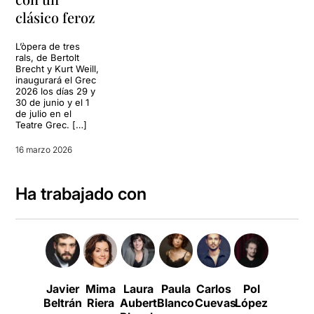
clásico feroz
L’òpera de tres
rals, de Bertolt
Brecht y Kurt Weill,
inaugurará el Grec
2026 los días 29 y
30 de junio y el 1
de julio en el
Teatre Grec. […]
16 marzo 2026
Ha trabajado con
Javier
Mima
Laura
Paula
Carlos
Pol
David
Beltrán
Riera
Aubert
Blanco
Cuevas
López
Verdagu