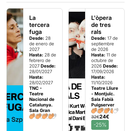
La
L'òpera
tercera
de tres
fuga
rals
Desde:
28
Desde:
17 de
de enero de
septiembre
2027
de 2026
Hasta:
28 de
Hasta:
11 de
febrero de
octubre de
2027
Desde:
2026
Desde:
28/01/2027
17/09/2026
Hasta:
Hasta:
28/02/2027
11/10/2026
TNC -
Teatre Lliure
Teatre
- Montjuïc.
Nacional de
Sala Fabià
Catalunya.
Puigserver
Sala Gran
24€
32€
-25%