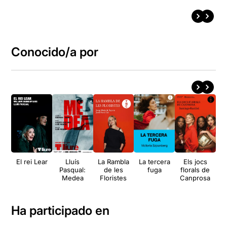
Conocido/a por
El rei Lear
Lluís
La Rambla
La tercera
Els jocs
E
Pasqual:
de les
fuga
florals de
d
Medea
Floristes
Canprosa
Ha participado en