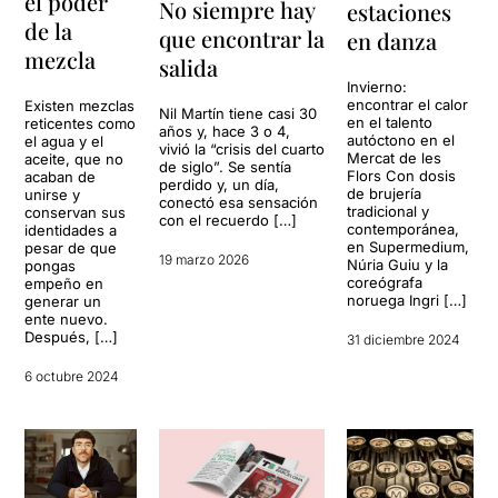
el poder
No siempre hay
estaciones
de la
que encontrar la
en danza
mezcla
salida
Invierno:
encontrar el calor
Existen mezclas
Nil Martín tiene casi 30
en el talento
reticentes como
años y, hace 3 o 4,
autóctono en el
el agua y el
vivió la “crisis del cuarto
Mercat de les
aceite, que no
de siglo”. Se sentía
Flors Con dosis
acaban de
perdido y, un día,
de brujería
unirse y
conectó esa sensación
tradicional y
conservan sus
con el recuerdo […]
contemporánea,
identidades a
en Supermedium,
pesar de que
19 marzo 2026
Núria Guiu y la
pongas
coreógrafa
empeño en
noruega Ingri […]
generar un
ente nuevo.
Después, […]
31 diciembre 2024
6 octubre 2024