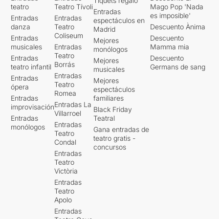
Tiquets regalo
teatro
Teatro Tívoli
Mago Pop 'Nada
Entradas
es imposible'
Entradas
Entradas
espectáculos en
danza
Teatro
Descuento Ànima
Madrid
Coliseum
Entradas
Descuento
Mejores
musicales
Entradas
Mamma mia
monólogos
Teatro
Entradas
Descuento
Mejores
Borrás
teatro infantil
Germans de sang
musicales
Entradas
Entradas
Mejores
Teatro
ópera
espectáculos
Romea
Entradas
familiares
Entradas La
improvisación
Black Friday
Villarroel
Entradas
Teatral
Entradas
monólogos
Gana entradas de
Teatro
teatro gratis -
Condal
concursos
Entradas
Teatro
Victòria
Entradas
Teatro
Apolo
Entradas