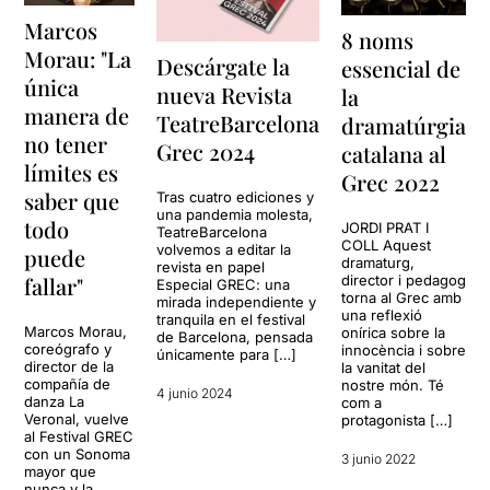
Marcos
8 noms
Morau: "La
Descárgate la
essencial de
única
nueva Revista
la
manera de
TeatreBarcelona
dramatúrgia
no tener
Grec 2024
catalana al
límites es
Grec 2022
saber que
Tras cuatro ediciones y
una pandemia molesta,
todo
JORDI PRAT I
TeatreBarcelona
COLL Aquest
volvemos a editar la
puede
dramaturg,
revista en papel
fallar"
director i pedagog
Especial GREC: una
torna al Grec amb
mirada independiente y
una reflexió
tranquila en el festival
Marcos Morau,
onírica sobre la
de Barcelona, pensada
coreógrafo y
innocència i sobre
únicamente para […]
director de la
la vanitat del
compañía de
nostre món. Té
4 junio 2024
danza La
com a
Veronal, vuelve
protagonista […]
al Festival GREC
con un Sonoma
3 junio 2022
mayor que
nunca y la