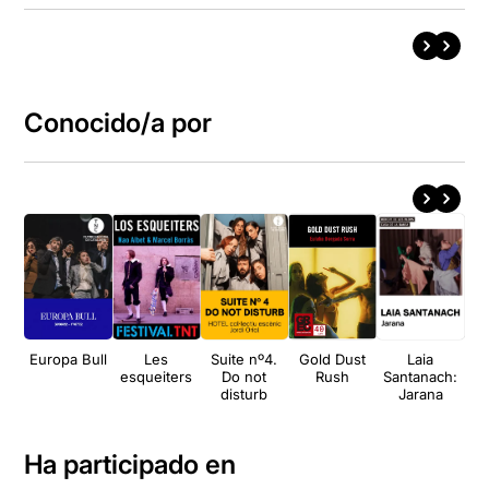
Conocido/a por
Europa Bull
Les
Suite nº4.
Gold Dust
Laia
La
esqueiters
Do not
Rush
Santanach:
disturb
Jarana
Ha participado en