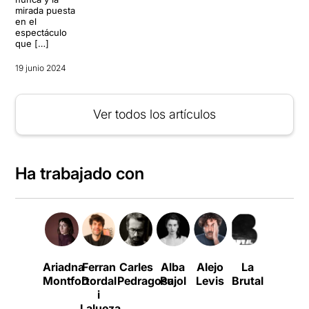
mirada puesta
en el
espectáculo
que […]
19 junio 2024
Ver todos los artículos
Ha trabajado con
Ariadna
Ferran
Carles
Alba
Alejo
La
Nao
Montfort
Dordal
Pedragosa
Pujol
Levis
Brutal
Albet
i
Lalueza