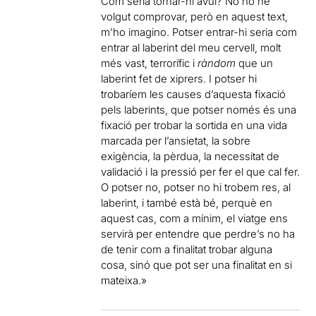
Com seria tornar-hi avui? No ho he
volgut comprovar, però en aquest text,
m’ho imagino. Potser entrar-hi seria com
entrar al laberint del meu cervell, molt
més vast, terrorífic i
ràndom
que un
laberint fet de xiprers. I potser hi
trobaríem les causes d’aquesta fixació
pels laberints, que potser només és una
fixació per trobar la sortida en una vida
marcada per l’ansietat, la sobre
exigència, la pèrdua, la necessitat de
validació i la pressió per fer el que cal fer.
O potser no, potser no hi trobem res, al
laberint, i també està bé, perquè en
aquest cas, com a mínim, el viatge ens
servirà per entendre que perdre’s no ha
de tenir com a finalitat trobar alguna
cosa, sinó que pot ser una finalitat en si
mateixa.»