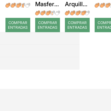
Masferre
Arquillué
r: Temps
: Coral
romput
COMPRAR
COMPRAR
COMPRAR
COMP
ENTRADAS
ENTRADAS
ENTRADAS
ENTRA