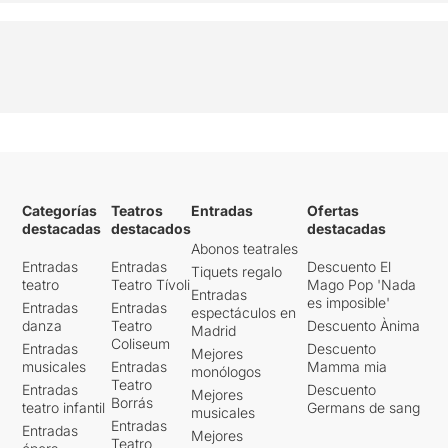
Categorías
Teatros
Entradas
Ofertas
destacadas
destacados
destacadas
Abonos teatrales
Entradas
Entradas
Descuento El
Tiquets regalo
teatro
Teatro Tívoli
Mago Pop 'Nada
Entradas
es imposible'
Entradas
Entradas
espectáculos en
danza
Teatro
Descuento Ànima
Madrid
Coliseum
Entradas
Descuento
Mejores
musicales
Entradas
Mamma mia
monólogos
Teatro
Entradas
Descuento
Mejores
Borrás
teatro infantil
Germans de sang
musicales
Entradas
Entradas
Mejores
Teatro