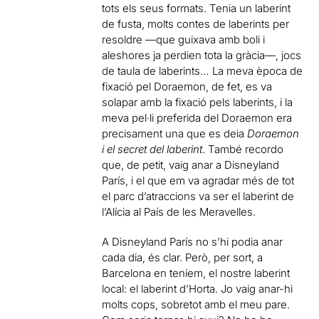
tots els seus formats. Tenia un laberint
de fusta, molts contes de laberints per
resoldre —que guixava amb boli i
aleshores ja perdien tota la gràcia—, jocs
de taula de laberints… La meva època de
fixació pel Doraemon, de fet, es va
solapar amb la fixació pels laberints, i la
meva pel·li preferida del Doraemon era
precisament una que es deia
Doraemon
i el secret del laberint
. També recordo
que, de petit, vaig anar a Disneyland
París, i el que em va agradar més de tot
el parc d’atraccions va ser el laberint de
l’Alícia al País de les Meravelles.
A Disneyland París no s’hi podia anar
cada dia, és clar. Però, per sort, a
Barcelona en teníem, el nostre laberint
local: el laberint d’Horta. Jo vaig anar-hi
molts cops, sobretot amb el meu pare.