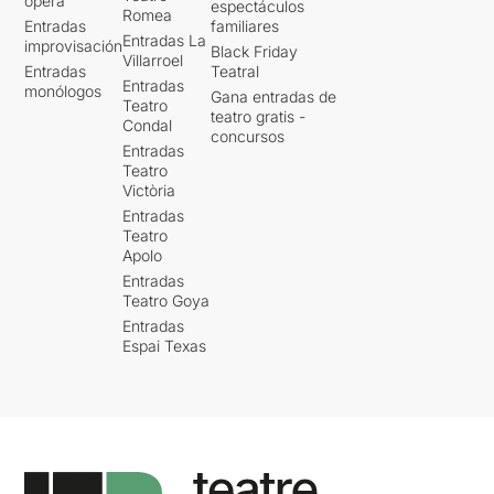
ópera
espectáculos
Romea
Entradas
familiares
Entradas La
improvisación
Black Friday
Villarroel
Entradas
Teatral
Entradas
monólogos
Gana entradas de
Teatro
teatro gratis -
Condal
concursos
Entradas
Teatro
Victòria
Entradas
Teatro
Apolo
Entradas
Teatro Goya
Entradas
Espai Texas