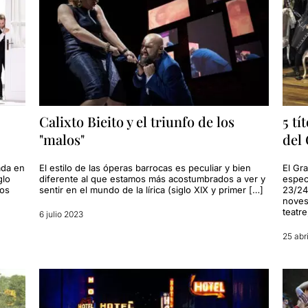
Calixto Bieito y el triunfo de los
5 tí
"malos"
del 
ada en
El estilo de las óperas barrocas es peculiar y bien
El Gra
glo
diferente al que estamos más acostumbrados a ver y
espec
nos
sentir en el mundo de la lírica (siglo XIX y primer […]
23/24
noves
teatr
6 julio 2023
25 abr