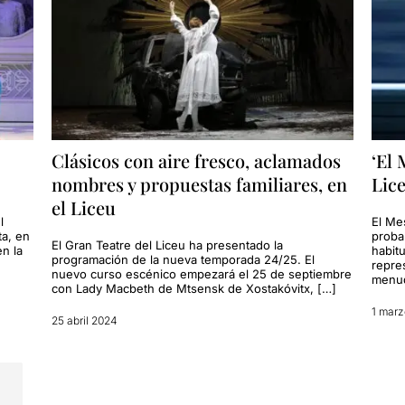
Clásicos con aire fresco, aclamados
‘El 
nombres y propuestas familiares, en
Lic
el Liceu
l
El Me
ta, en
proba
El Gran Teatre del Liceu ha presentado la
n la
habit
programación de la nueva temporada 24/25. El
repre
nuevo curso escénico empezará el 25 de septiembre
menud
con Lady Macbeth de Mtsensk de Xostakóvitx, […]
1 mar
25 abril 2024