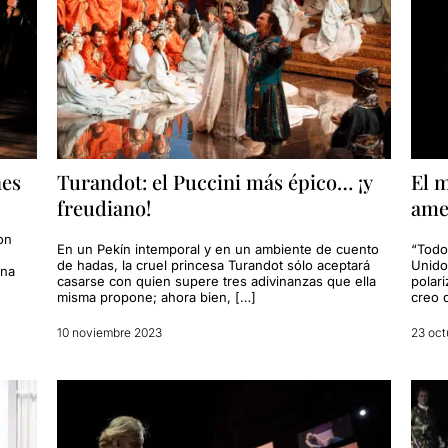
nes
Turandot: el Puccini más épico… ¡y
El 
freudiano!
amer
on
En un Pekín intemporal y en un ambiente de cuento
“Todo
de hadas, la cruel princesa Turandot sólo aceptará
Unido
una
casarse con quien supere tres adivinanzas que ella
polar
misma propone; ahora bien, […]
creo 
10 noviembre 2023
23 oct