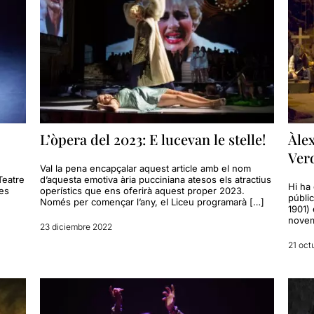
L’òpera del 2023: E lucevan le stelle!
Àlex
Verd
Val la pena encapçalar aquest article amb el nom
Teatre
d’aquesta emotiva ària pucciniana atesos els atractius
Hi ha 
Les
operístics que ens oferirà aquest proper 2023.
públic
Només per començar l’any, el Liceu programarà […]
1901) 
novem
23 diciembre 2022
21 oct