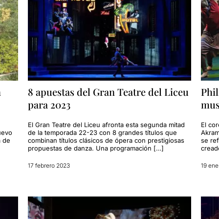
n
8 apuestas del Gran Teatre del Liceu
Phi
para 2023
must
El Gran Teatre del Liceu afronta esta segunda mitad
El cor
uevo
de la temporada 22-23 con 8 grandes títulos que
Akram
a de
combinan títulos clásicos de ópera con prestigiosas
se ref
propuestas de danza. Una programación […]
cread
17 febrero 2023
19 ene