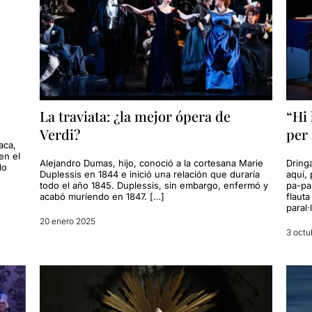
La traviata: ¿la mejor ópera de
“Hi
Verdi?
per 
aca,
en el
Alejandro Dumas, hijo, conoció a la cortesana Marie
Dringa
lo
Duplessis en 1844 e inició una relación que duraría
aquí, 
todo el año 1845. Duplessis, sin embargo, enfermó y
pa-pa
acabó muriendo en 1847. […]
flaut
paral·
20 enero 2025
3 octu