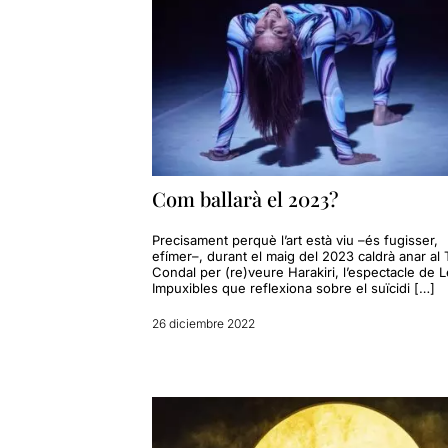
Com ballarà el 2023?
Precisament perquè l’art està viu –és fugisser,
efímer–, durant el maig del 2023 caldrà anar al 
Condal per (re)veure Harakiri, l’espectacle de 
Impuxibles que reflexiona sobre el suïcidi […]
26 diciembre 2022