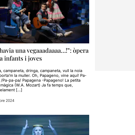
 havia una vegaaadaaaa…!”: òpera
a infants i joves
, campaneta, dringa, campaneta, vull la noia
porta’m la muller. Oh, Papageno, vine aquí! Pa-
 /Pa-pa-pa/ Papagena -Papageno! La petita
a màgica (W.A. Mozart) Ja fa temps que,
lelament […]
bre 2024