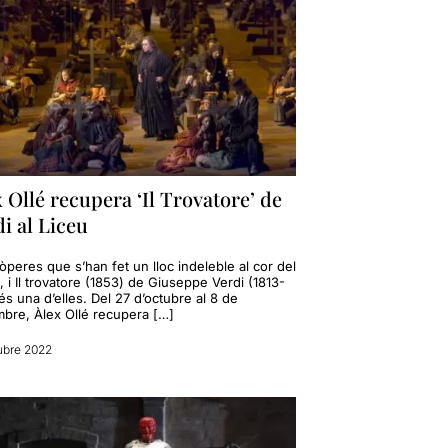
 Ollé recupera ‘Il Trovatore’ de
i al Liceu
òperes que s’han fet un lloc indeleble al cor del
, i Il trovatore (1853) de Giuseppe Verdi (1813-
és una d’elles. Del 27 d’octubre al 8 de
bre, Àlex Ollé recupera […]
ubre 2022