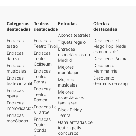
Categorías
Teatros
Entradas
Ofertas
destacadas
destacados
destacadas
Abonos teatrales
Entradas
Entradas
Descuento El
Tiquets regalo
teatro
Teatro Tívoli
Mago Pop 'Nada
Entradas
es imposible'
Entradas
Entradas
espectáculos en
danza
Teatro
Descuento Ànima
Madrid
Coliseum
Entradas
Descuento
Mejores
musicales
Entradas
Mamma mia
monólogos
Teatro
Entradas
Descuento
Mejores
Borrás
teatro infantil
Germans de sang
musicales
Entradas
Entradas
Mejores
Teatro
ópera
espectáculos
Romea
Entradas
familiares
Entradas La
improvisación
Black Friday
Villarroel
Entradas
Teatral
Entradas
monólogos
Gana entradas de
Teatro
teatro gratis -
Condal
concursos