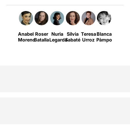
Anabel
Roser
Nuria
Sílvia
Teresa
Blanca
Moreno
Batalla
Legarda
Sabaté
Urroz
Pàmpols