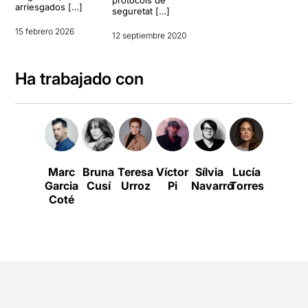
protocols de
arriesgados […]
seguretat […]
15 febrero 2026
12 septiembre 2020
Ha trabajado con
Marc
Bruna
Teresa
Víctor
Sílvia
Lucía
Alícia
Garcia
Cusí
Urroz
Pi
Navarro
Torres
Serrat
F
Coté