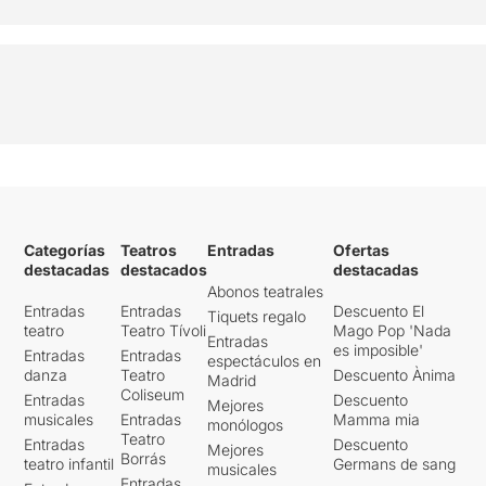
Categorías
Teatros
Entradas
Ofertas
destacadas
destacados
destacadas
Abonos teatrales
Entradas
Entradas
Descuento El
Tiquets regalo
teatro
Teatro Tívoli
Mago Pop 'Nada
Entradas
es imposible'
Entradas
Entradas
espectáculos en
danza
Teatro
Descuento Ànima
Madrid
Coliseum
Entradas
Descuento
Mejores
musicales
Entradas
Mamma mia
monólogos
Teatro
Entradas
Descuento
Mejores
Borrás
teatro infantil
Germans de sang
musicales
Entradas