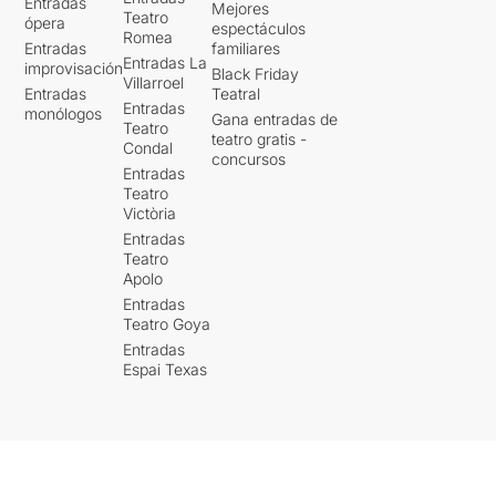
Entradas
Mejores
Teatro
ópera
espectáculos
Romea
Entradas
familiares
Entradas La
improvisación
Black Friday
Villarroel
Entradas
Teatral
Entradas
monólogos
Gana entradas de
Teatro
teatro gratis -
Condal
concursos
Entradas
Teatro
Victòria
Entradas
Teatro
Apolo
Entradas
Teatro Goya
Entradas
Espai Texas