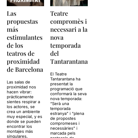
Las
Teatre
propuestas
compromès i
más
necessari a la
estimulantes
nova
de los
temporada
teatros de
del
proximidad
Tantarantana
de Barcelona
El Teatre
Tantarantana ha
Las salas de
presentat la
proximidad nos
programació que
hacen vibrar:
conformarà la seva
prácticamente
nova temporada:
sientes respirar a
“Serà una
los actores, se
temporada
crea un ambiente
estranya” i “plena
muy especial, y es
de propostes
donde se pueden
compromeses i
encontrar los
necessàries” i
montajes más
marcada pels
singulares,