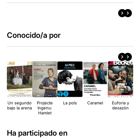
Conocido/a por
Un segundo
Projecte
La pols
Caramel
Euforia y
E
bajo la arena
Ingenu:
desazón
Hamlet
Ha participado en