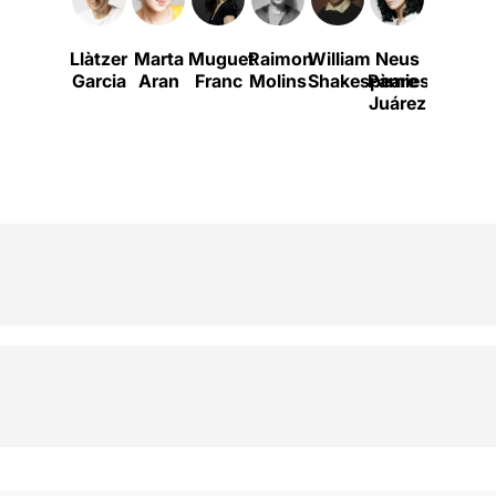
Llàtzer
Marta
Muguet
Raimon
William
Neus
Toni
Garcia
Aran
Franc
Molins
Shakespeare
Pàmies
Guillem
Juárez