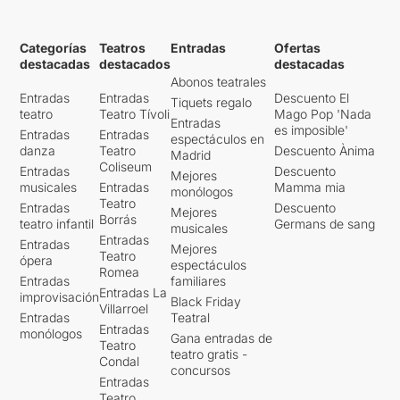
Categorías
Teatros
Entradas
Ofertas
destacadas
destacados
destacadas
Abonos teatrales
Entradas
Entradas
Descuento El
Tiquets regalo
teatro
Teatro Tívoli
Mago Pop 'Nada
Entradas
es imposible'
Entradas
Entradas
espectáculos en
danza
Teatro
Descuento Ànima
Madrid
Coliseum
Entradas
Descuento
Mejores
musicales
Entradas
Mamma mia
monólogos
Teatro
Entradas
Descuento
Mejores
Borrás
teatro infantil
Germans de sang
musicales
Entradas
Entradas
Mejores
Teatro
ópera
espectáculos
Romea
Entradas
familiares
Entradas La
improvisación
Black Friday
Villarroel
Entradas
Teatral
Entradas
monólogos
Gana entradas de
Teatro
teatro gratis -
Condal
concursos
Entradas
Teatro