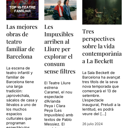
Las mejores
Les
Tres
obras de
Impuxibles
perspectives
teatro
arriben al
sobre la vida
familiar de
Lliure per
contemporània
Barcelona
explorar el
a La Beckett
consum
La escena de
sense filtres
teatro infantil y
La Sala Beckett de
familiar de
Barcelona ha avançat
Barcelona tiene
tres títols de la seva
El Teatre Lliure
una larga
nova temporada que
estrena
tradición:
començarà el 13 de
Caramel, el nou
¡aprovéchala,
setembre.
espectacle
sácalos de casa y
L’espectacle
d’Arianda
llévalos a uno de
inaugural, Preludi a la
Peya i Clara
los muchos
lentitud, es podrà
Peya (Les
espacios
veure del […]
Impuxibles) amb
culturales que
textos de Pablo
programan
Messiez. El
26 julio 2024
espectáculos