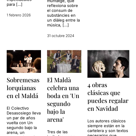
muntatge, que
para […]
reflexiona sobre
el consum de
1 febrero 2026
substàncies en
un diàleg entre la
música, […]
31 octubre 2024
Sobremesas
El Maldà
4 obras
lorquianas
celebra una
clásicas que
en el Maldá
boda en 'Un
puedes regalar
segundo
en Navidad
El Colectivo
bajo la
Desasosiego lleva
arena'
un par de años
Los autores clásicos
vuelta con Un
siempre están en la
segundo bajo la
cartelera y son textos
Tres de las
arena, un
necesarios que