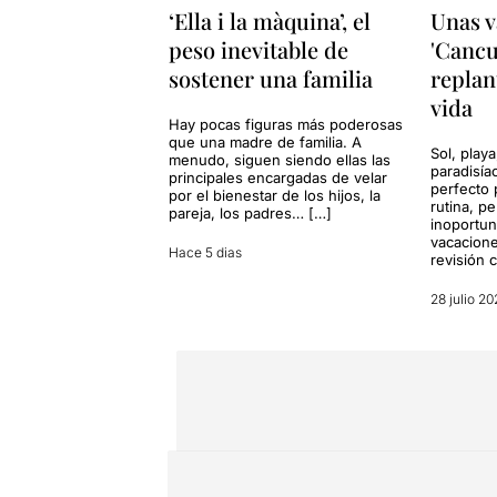
‘Ella i la màquina’, el
Unas v
peso inevitable de
'Cancu
sostener una familia
replan
vida
Hay pocas figuras más poderosas
que una madre de familia. A
Sol, playa
menudo, siguen siendo ellas las
paradisía
principales encargadas de velar
perfecto 
por el bienestar de los hijos, la
rutina, p
pareja, los padres… […]
inoportun
vacacione
Hace 5 dias
revisión 
28 julio 20