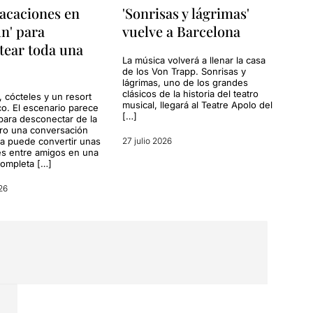
acaciones en
'Sonrisas y lágrimas'
n' para
vuelve a Barcelona
tear toda una
La música volverá a llenar la casa
de los Von Trapp. Sonrisas y
lágrimas, uno de los grandes
clásicos de la historia del teatro
, cócteles y un resort
musical, llegará al Teatre Apolo del
co. El escenario parece
[…]
para desconectar de la
ero una conversación
a puede convertir unas
27 julio 2026
s entre amigos en una
completa […]
26