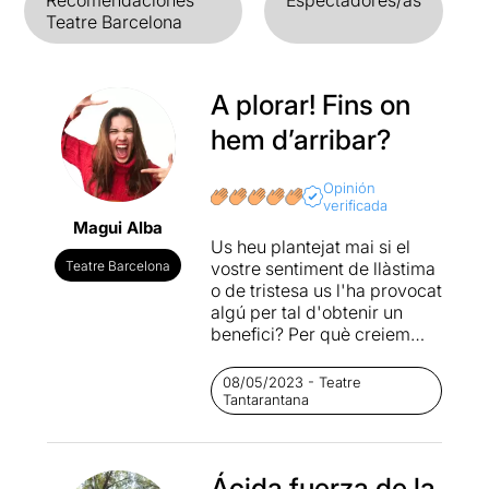
Teatre Barcelona
A plorar! Fins on
hem d’arribar?
Opinión
verificada
Magui Alba
Us heu plantejat mai si el
Teatre Barcelona
vostre sentiment de llàstima
o de tristesa us l'ha provocat
algú per tal d'obtenir un
benefici? Per què creiem
que els actors que
aconsegueixen plorar més a
08/05/2023 - Teatre
un càsting són els que
Tantarantana
mereixen el paper? La
protagonista d'aquesta
obra, una jove actriu, no
Ácida fuerza de la
n'està convençuda d'aquest