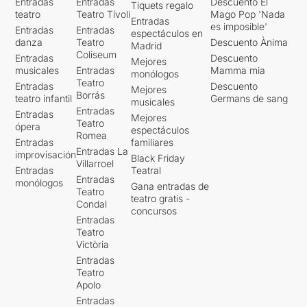
Entradas
Entradas
Descuento El
Tiquets regalo
teatro
Teatro Tívoli
Mago Pop 'Nada
Entradas
es imposible'
Entradas
Entradas
espectáculos en
danza
Teatro
Descuento Ànima
Madrid
Coliseum
Entradas
Descuento
Mejores
musicales
Entradas
Mamma mia
monólogos
Teatro
Entradas
Descuento
Mejores
Borrás
teatro infantil
Germans de sang
musicales
Entradas
Entradas
Mejores
Teatro
ópera
espectáculos
Romea
Entradas
familiares
Entradas La
improvisación
Black Friday
Villarroel
Entradas
Teatral
Entradas
monólogos
Gana entradas de
Teatro
teatro gratis -
Condal
concursos
Entradas
Teatro
Victòria
Entradas
Teatro
Apolo
Entradas