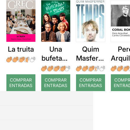
La truita
Una
Quim
Per
bufetada
Masferre
Arqui
a temps
r: Temps
: Cor
romp
COMPRAR
COMPRAR
COMPRAR
COMP
ENTRADAS
ENTRADAS
ENTRADAS
ENTRA