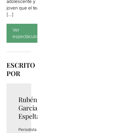
adolescente y
joven que el teatro
[…]
Ver
espectáculos
ESCRITO
POR
Rubén
TWITTER
Garcia
Espelta
Periodista y gestor