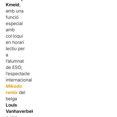
Kmeid
,
amb una
funció
especial
amb
col·loqui
en horari
lectiu per
a
l’alumnat
de ESO;
l’espectacle
internacional
Mikado
remix
del
belga
Louis
Vanhaverbeke
;