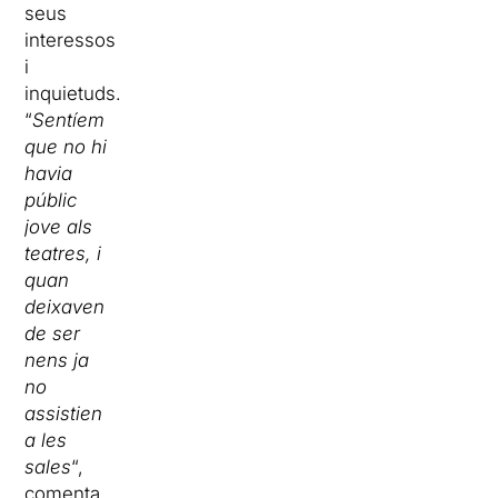
seus
interessos
i
inquietuds.
“
Sentíem
que no hi
havia
públic
jove als
teatres, i
quan
deixaven
de ser
nens ja
no
assistien
a les
sales
“,
comenta