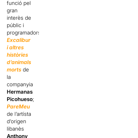
funció pel
gran
interès de
públic i
programadors;
Excalibur
i altres
històries
d’animals
morts
de
la
companyia
Hermanas
Picohueso
;
PareMeu
de l’artísta
d’origen
libanès
Anthony