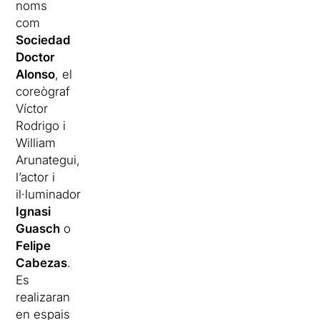
noms
com
Sociedad
Doctor
Alonso
, el
coreògraf
Víctor
Rodrigo i
William
Arunategui,
l’actor i
il·luminador
Ignasi
Guasch
o
Felipe
Cabezas
.
Es
realizaran
en espais