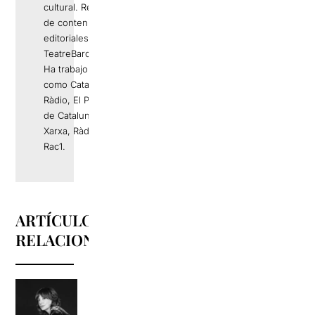
cultural. Responsable
de contenidos
editoriales de
TeatreBarcelona.com.
Ha trabajo en medios
como Catalunya
Ràdio, El Periódico
de Catalunya, La
Xarxa, Ràdio 4 o
Rac1.
ARTÍCULOS
RELACIONADOS