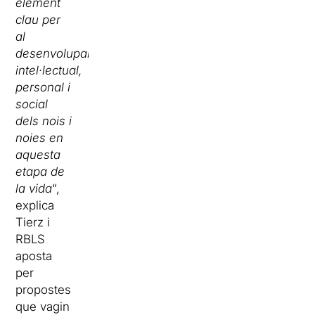
element
clau per
al
desenvolupament
intel·lectual,
personal i
social
dels nois i
noies en
aquesta
etapa de
la vida
“,
explica
Tierz i
RBLS
aposta
per
propostes
que vagin