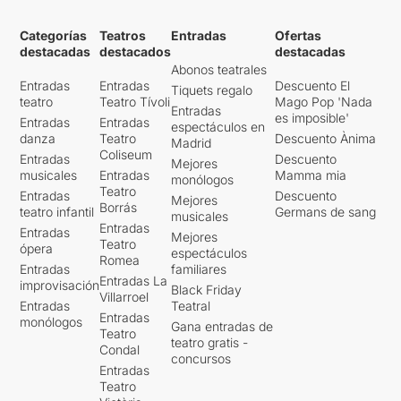
Categorías
Teatros
Entradas
Ofertas
destacadas
destacados
destacadas
Abonos teatrales
Entradas
Entradas
Descuento El
Tiquets regalo
teatro
Teatro Tívoli
Mago Pop 'Nada
Entradas
es imposible'
Entradas
Entradas
espectáculos en
danza
Teatro
Descuento Ànima
Madrid
Coliseum
Entradas
Descuento
Mejores
musicales
Entradas
Mamma mia
monólogos
Teatro
Entradas
Descuento
Mejores
Borrás
teatro infantil
Germans de sang
musicales
Entradas
Entradas
Mejores
Teatro
ópera
espectáculos
Romea
Entradas
familiares
Entradas La
improvisación
Black Friday
Villarroel
Entradas
Teatral
Entradas
monólogos
Gana entradas de
Teatro
teatro gratis -
Condal
concursos
Entradas
Teatro