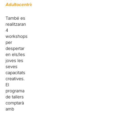
Adultocentrisme
.
També es
realitzaran
4
workshops
per
despertar
en els/les
joves les
seves
capacitats
creatives.
El
programa
de tallers
comptarà
amb