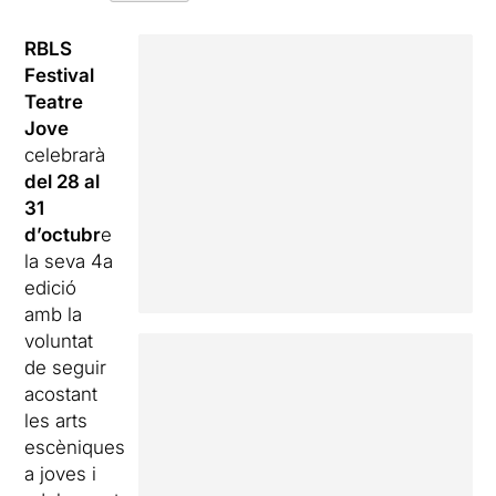
RBLS
Festival
Teatre
Jove
celebrarà
del 28 al
31
d’octubr
e
la seva 4a
edició
amb la
voluntat
de seguir
acostant
les arts
escèniques
a joves i