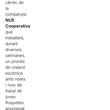
càrrec de
la
companyia
NUS
Cooperativa
que
treballarà,
durant
diverses
setmanes,
un procés
de creació
escènica
amb noies
i nois de
Kasal de
joves
Roquetes
anomenat