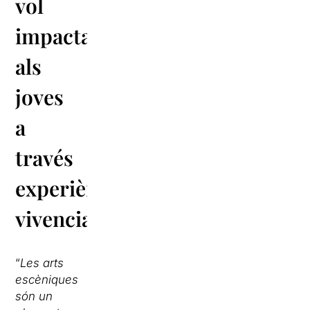
vol
impactar
als
joves
a
través
experiències
vivencials
“
Les arts
escèniques
són un