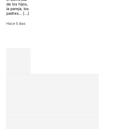
puede
de los hijos,
convertir unas
la pareja, los
vacaciones
padres… […]
entre amigos
en una revisión
Hace 5 dias
completa […]
28 julio 2026