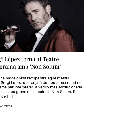
i López torna al Teatre
iorama amb ‘Non Solum’
ena barcelonina recuperarà aquest estiu
r Sergi López que pujarà de nou a l’escenari del
rama per interpretar la versió més evolucionada
els seus grans èxits teatrals: Non Solum. El
tge […]
yo 2024