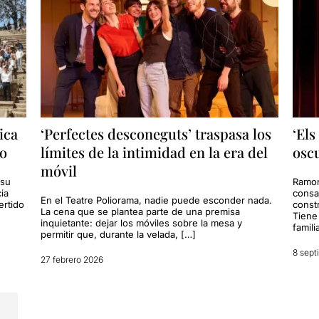
ica
‘Perfectes desconeguts’ traspasa los
‘Els
ro
límites de la intimidad en la era del
osc
móvil
 su
Ramon
ia
consa
En el Teatre Poliorama, nadie puede esconder nada.
ertido
const
La cena que se plantea parte de una premisa
Tiene
inquietante: dejar los móviles sobre la mesa y
famili
permitir que, durante la velada, […]
8 sept
27 febrero 2026