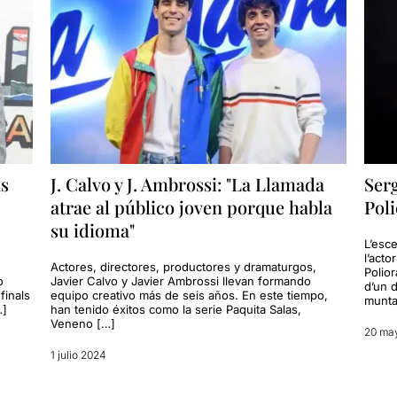
as
J. Calvo y J. Ambrossi: "La Llamada
Serg
atrae al público joven porque habla
Pol
su idioma"
L’esc
l’acto
Actores, directores, productores y dramaturgos,
Polio
o
Javier Calvo y Javier Ambrossi llevan formando
d’un d
finals
equipo creativo más de seis años. En este tiempo,
munta
…]
han tenido éxitos como la serie Paquita Salas,
Veneno […]
20 ma
1 julio 2024