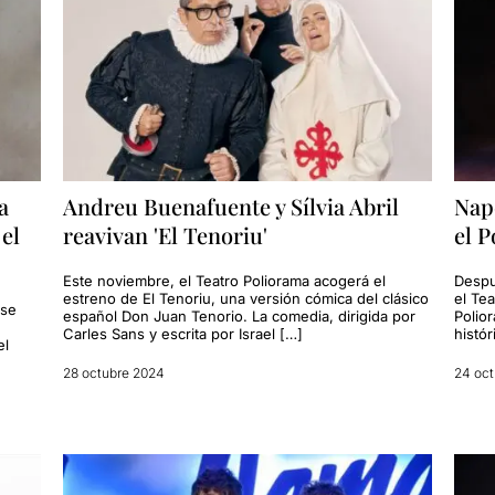
a
Andreu Buenafuente y Sílvia Abril
Napo
el
reavivan 'El Tenoriu'
el 
Este noviembre, el Teatro Poliorama acogerá el
Despu
estreno de El Tenoriu, una versión cómica del clásico
el Tea
 se
español Don Juan Tenorio. La comedia, dirigida por
Polio
Carles Sans y escrita por Israel […]
histó
el
28 octubre 2024
24 oct