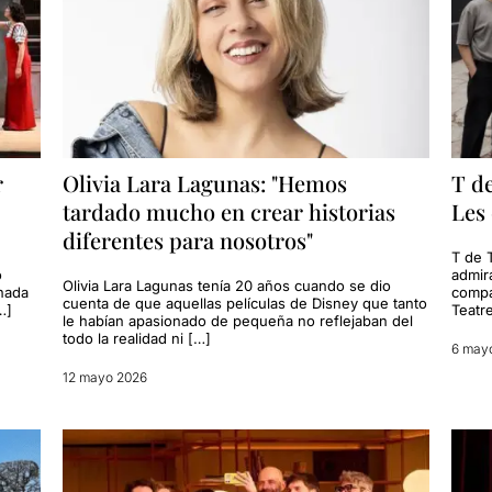
r
Olivia Lara Lagunas: "Hemos
T de
tardado mucho en crear historias
Les 
diferentes para nosotros"
T de T
o
admir
Olivia Lara Lagunas tenía 20 años cuando se dio
inada
compa
cuenta de que aquellas películas de Disney que tanto
…]
Teatr
le habían apasionado de pequeña no reflejaban del
todo la realidad ni […]
6 may
12 mayo 2026