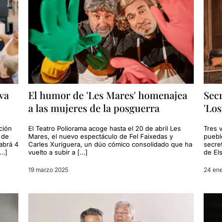
va
El humor de 'Les Mares' homenajea
Sec
a las mujeres de la posguerra
'Los
ción
El Teatro Poliorama acoge hasta el 20 de abril Les
Tres 
 de
Mares, el nuevo espectáculo de Fel Faixedas y
puebl
abrá 4
Carles Xuriguera, un dúo cómico consolidado que ha
secre
[…]
vuelto a subir a […]
de Els
19 marzo 2025
24 en