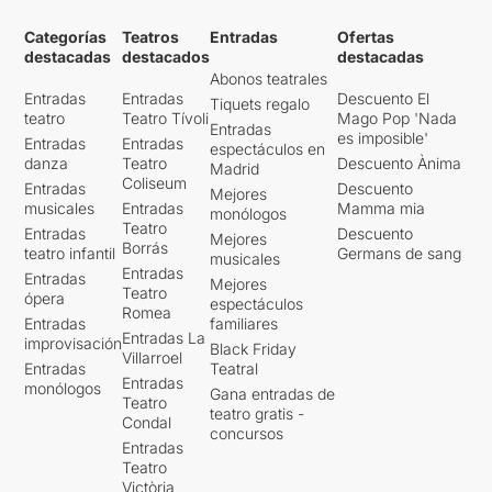
Categorías
Teatros
Entradas
Ofertas
destacadas
destacados
destacadas
Abonos teatrales
Entradas
Entradas
Descuento El
Tiquets regalo
teatro
Teatro Tívoli
Mago Pop 'Nada
Entradas
es imposible'
Entradas
Entradas
espectáculos en
danza
Teatro
Descuento Ànima
Madrid
Coliseum
Entradas
Descuento
Mejores
musicales
Entradas
Mamma mia
monólogos
Teatro
Entradas
Descuento
Mejores
Borrás
teatro infantil
Germans de sang
musicales
Entradas
Entradas
Mejores
Teatro
ópera
espectáculos
Romea
Entradas
familiares
Entradas La
improvisación
Black Friday
Villarroel
Entradas
Teatral
Entradas
monólogos
Gana entradas de
Teatro
teatro gratis -
Condal
concursos
Entradas
Teatro
Victòria