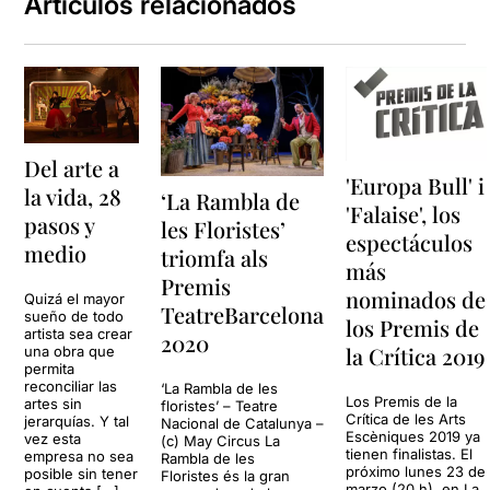
Artículos relacionados
Del arte a
'Europa Bull' i
la vida, 28
‘La Rambla de
'Falaise', los
pasos y
les Floristes’
espectáculos
medio
triomfa als
más
Premis
nominados de
Quizá el mayor
TeatreBarcelona
sueño de todo
los Premis de
artista sea crear
2020
la Crítica 2019
una obra que
permita
reconciliar las
‘La Rambla de les
Los Premis de la
artes sin
floristes’ – Teatre
Crítica de les Arts
jerarquías. Y tal
Nacional de Catalunya –
Escèniques 2019 ya
vez esta
(c) May Circus La
tienen finalistas. El
empresa no sea
Rambla de les
próximo lunes 23 de
posible sin tener
Floristes és la gran
marzo (20 h), en La