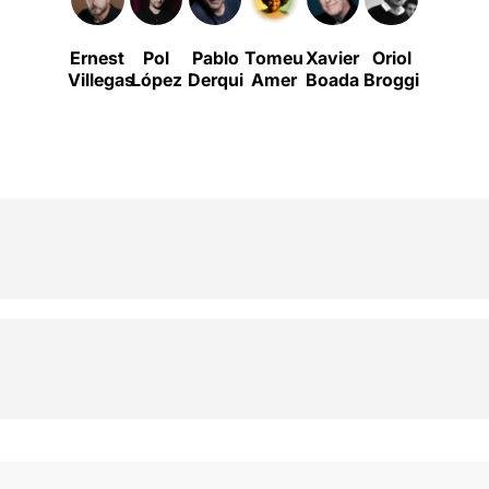
Ernest
Pol
Pablo
Tomeu
Xavier
Oriol
La
Villegas
López
Derqui
Amer
Boada
Broggi
Perla
C
29