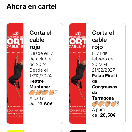
Ahora en cartel
Corta el
Corta el
cable
cable
rojo
rojo
Desde el 17
El 21 de
de octubre
febrero de
de 2024
2027
El
Desde el
21/02/2027
17/10/2024
Palau Firal i
Teatre
de
Muntaner
Congressos
de
Tarragona
A partir
de
19,80€
A partir
de
26,50€