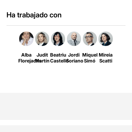
Ha trabajado con
Alba
Judit
Beatriu
Jordi
Miquel
Mireia
Mónica
A
Florejachs
Martín
Castelló
Soriano
Simó
Scatti
Ballest