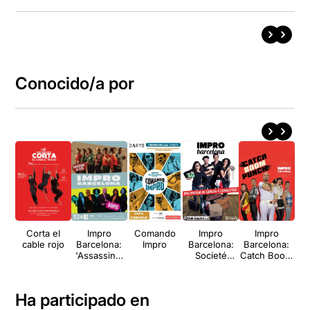
Conocido/a por
Corta el
Impro
Comando
Impro
Impro
cable rojo
Barcelona:
Impro
Barcelona:
Barcelona:
Ba
'Assassinat
Societé
Catch Boom
al Club' i
Improvisé
Punch
'Biopic'
Ha participado en