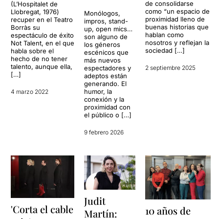
de consolidarse
(L’Hospitalet de
como “un espacio de
Llobregat, 1976)
Monólogos,
proximidad lleno de
recuper en el Teatro
impros, stand-
buenas historias que
Borràs su
up, open mics…
hablan como
espectáculo de éxito
son alguno de
nosotros y reflejan la
Not Talent, en el que
los géneros
sociedad […]
habla sobre el
escénicos que
hecho de no tener
más nuevos
talento, aunque ella,
2 septiembre 2025
espectadores y
[…]
adeptos están
generando. El
humor, la
4 marzo 2022
conexión y la
proximidad con
el público o […]
9 febrero 2026
Judit
'Corta el cable
10 años de
Martín: