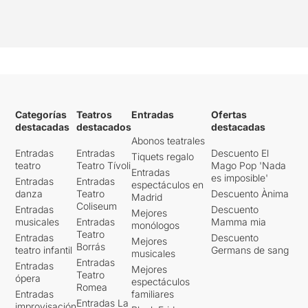
Categorías
Teatros
Entradas
Ofertas
destacadas
destacados
destacadas
Abonos teatrales
Entradas
Entradas
Descuento El
Tiquets regalo
teatro
Teatro Tívoli
Mago Pop 'Nada
Entradas
es imposible'
Entradas
Entradas
espectáculos en
danza
Teatro
Descuento Ànima
Madrid
Coliseum
Entradas
Descuento
Mejores
musicales
Entradas
Mamma mia
monólogos
Teatro
Entradas
Descuento
Mejores
Borrás
teatro infantil
Germans de sang
musicales
Entradas
Entradas
Mejores
Teatro
ópera
espectáculos
Romea
Entradas
familiares
Entradas La
improvisación