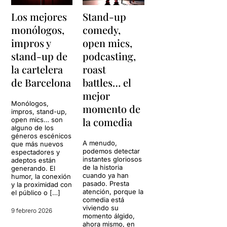
Los mejores
Stand-up
monólogos,
comedy,
impros y
open mics,
stand-up de
podcasting,
la cartelera
roast
de Barcelona
battles… el
mejor
Monólogos,
momento de
impros, stand-up,
la comedia
open mics… son
alguno de los
géneros escénicos
A menudo,
que más nuevos
podemos detectar
espectadores y
instantes gloriosos
adeptos están
de la historia
generando. El
cuando ya han
humor, la conexión
pasado. Presta
y la proximidad con
atención, porque la
el público o […]
comedia está
viviendo su
9 febrero 2026
momento álgido,
ahora mismo, en