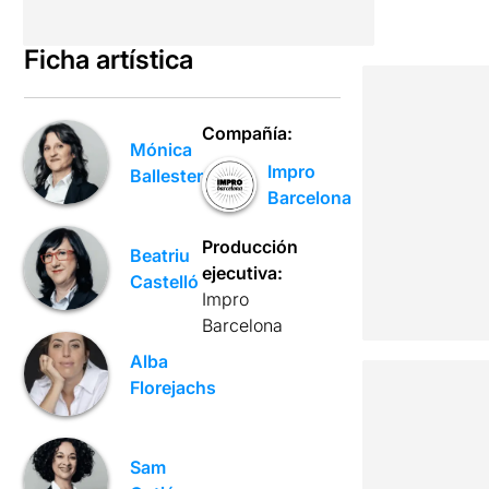
Ficha artística
Compañía:
Mónica
Impro
Ballesteros
Barcelona
Producción
Beatriu
ejecutiva:
Castelló
Impro
Barcelona
Alba
Florejachs
Sam