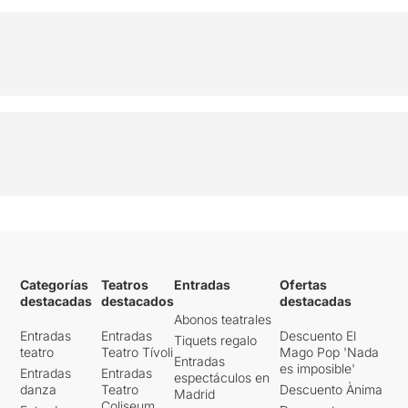
Categorías
Teatros
Entradas
Ofertas
destacadas
destacados
destacadas
Abonos teatrales
Entradas
Entradas
Descuento El
Tiquets regalo
teatro
Teatro Tívoli
Mago Pop 'Nada
Entradas
es imposible'
Entradas
Entradas
espectáculos en
danza
Teatro
Descuento Ànima
Madrid
Coliseum