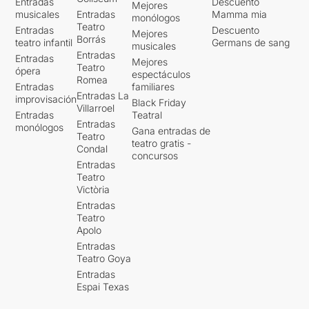
Entradas
Descuento
Mejores
musicales
Entradas
Mamma mia
monólogos
Teatro
Entradas
Descuento
Mejores
Borrás
teatro infantil
Germans de sang
musicales
Entradas
Entradas
Mejores
Teatro
ópera
espectáculos
Romea
Entradas
familiares
Entradas La
improvisación
Black Friday
Villarroel
Entradas
Teatral
Entradas
monólogos
Gana entradas de
Teatro
teatro gratis -
Condal
concursos
Entradas
Teatro
Victòria
Entradas
Teatro
Apolo
Entradas
Teatro Goya
Entradas
Espai Texas