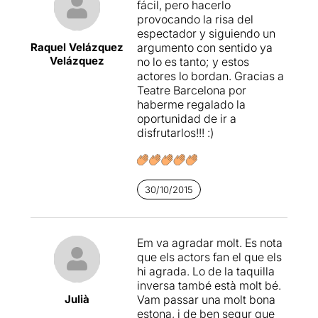
fácil, pero hacerlo
disfrutar durante décadas
provocando la risa del
de buenas propuestas de
espectador y siguiendo un
grupos de improvisación
Raquel Velázquez
argumento con sentido ya
con una respuesta siempre
Velázquez
no lo es tanto; y estos
positiva del público. En este
actores lo bordan. Gracias a
sentido,
Societé Improvisé!
Teatre Barcelona por
satisfará las expectativas de
haberme regalado la
los seguidores más
oportunidad de ir a
entusiastas de este género
disfrutarlos!!! :)
y, probablemente,
sorprenderá sus nuevos
espectadores. A pesar de
esto, se echa de menos más
riesgo y más novedad,
30/10/2015
puesto que, a pesar de que
sus actores son fantásticos y
su técnica, espléndida, no
Em va agradar molt. Es nota
aporta ningún juego
que els actors fan el que els
escénico que no se haya
hi agrada. Lo de la taquilla
podido ver previamente.
inversa també està molt bé.
Quizás es pedir demasiado
Julià
Vam passar una molt bona
a un montaje que bastante
estona, i de ben segur que