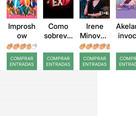
Improsh
Como
Irene
Akela
ow
sobreviv
Minovas:
invo
ir a mis
Minovas
do ri
ex
COMPRAR
COMPRAR
COMPRAR
COMP
ENTRADAS
ENTRADAS
ENTRADAS
ENTRA