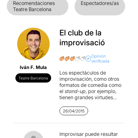
Recomendaciones
Espectadores/as
Teatre Barcelona
El club de la
improvisació
Opinión
verificada
Iván F. Mula
Los espectáculos de
Teatre Barcelona
improvisación, como otros
formatos de comedia como
el
stand-up
, por ejemplo,
tienen grandes virtudes
como la espontaneidad y la
proximidad, pero también
26/04/2015
inconvenientes como el
poco margen de reinvención
que deja el propio concepto.
Improvisar puede resultar
En Barcelona, hemos podido