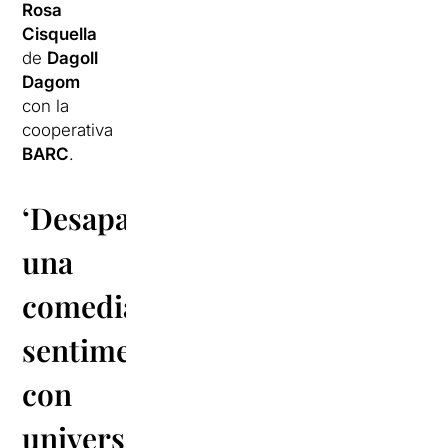
Rosa
Cisquella
de
Dagoll
Dagom
con la
cooperativa
BARC
.
‘Desaparellats’,
una
comedia
sentimental
con
universos