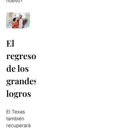
nuevo?
El
regreso
de los
grandes
logros
El Texas
también
recuperará