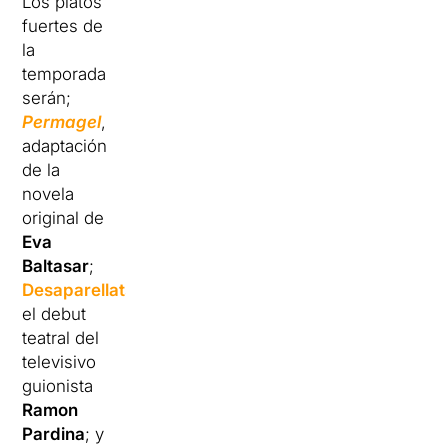
Los platos
fuertes de
la
temporada
serán;
Permagel
,
adaptación
de la
novela
original de
Eva
Baltasar
;
Desaparellats
,
el debut
teatral del
televisivo
guionista
Ramon
Pardina
; y