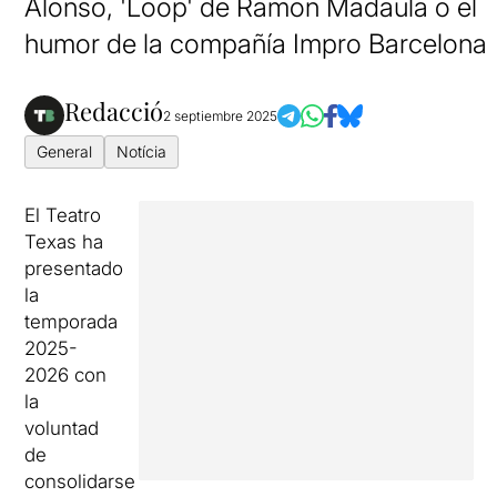
Alonso, 'Loop' de Ramon Madaula o el
humor de la compañía Impro Barcelona
Redacció
2 septiembre 2025
General
Notícia
El Teatro
Texas ha
presentado
la
temporada
2025-
2026 con
la
voluntad
de
consolidarse