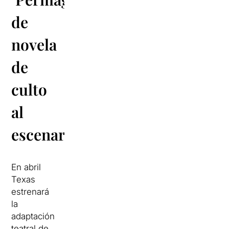
de
novela
de
culto
al
escenario
En abril
Texas
estrenará
la
adaptación
teatral de