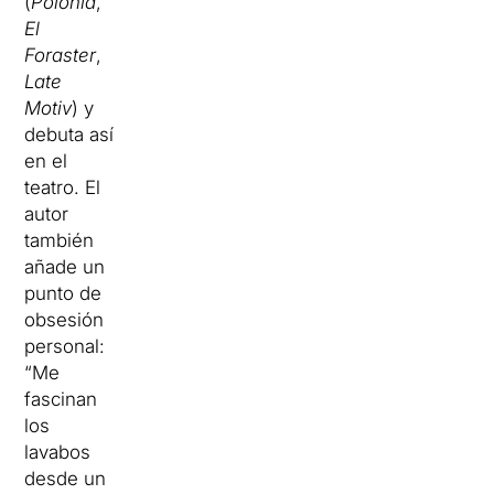
(
Polonia
,
El
Foraster
,
Late
Motiv
) y
debuta así
en el
teatro. El
autor
también
añade un
punto de
obsesión
personal:
“Me
fascinan
los
lavabos
desde un