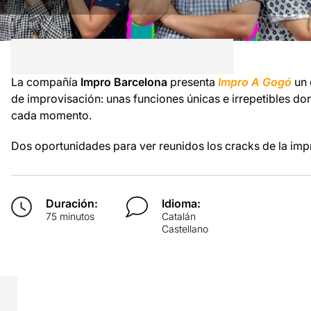
La compañía
Impro
Barcelona
presenta
Impro
A
Gogó
un
de improvisación
:
unas funciones
únicas
e irrepetibles
don
cada momento.
Dos
oportunidades
para ver
reunidos
los
cracks
de la
imp
Duración:
Idioma:
75 minutos
Catalán
Castellano