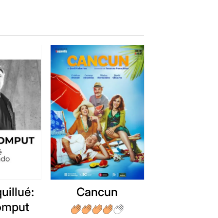
uillué:
Cancun
romput