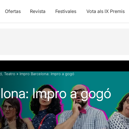
Ofertas
Revista
Festivales
Vota als IX Premis
los
d
,
Teatro
»
Impro Barcelona: Impro a gogó
lona: Impro a gogó