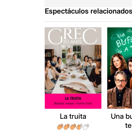
Espectáculos relacionado
La truita
Una b
t