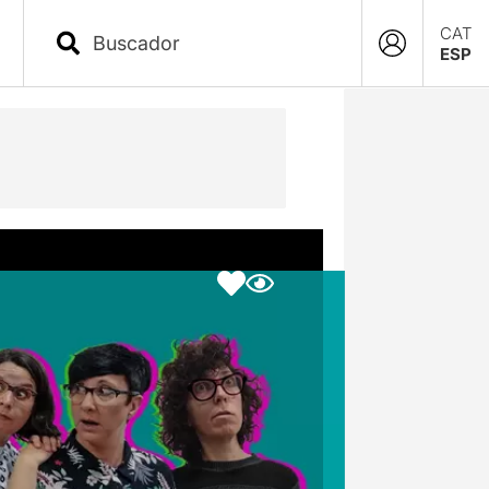
CAT
ESP