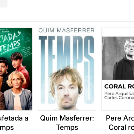
s
ufetada a
Quim Masferrer:
Pere Arq
emps
Temps
Coral 