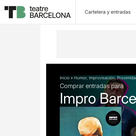
Cartelera y entradas
Descripción
Ficha artística
Artícu
Inicio
»
Humor
,
Improvisación
,
Proximida
Comprar entradas para
Impro Barce