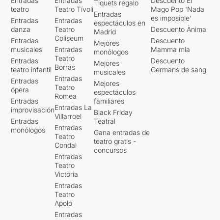
Entradas
Entradas
Descuento El
Tiquets regalo
teatro
Teatro Tívoli
Mago Pop 'Nada
Entradas
es imposible'
Entradas
Entradas
espectáculos en
danza
Teatro
Descuento Ànima
Madrid
Coliseum
Entradas
Descuento
Mejores
musicales
Entradas
Mamma mia
monólogos
Teatro
Entradas
Descuento
Mejores
Borrás
teatro infantil
Germans de sang
musicales
Entradas
Entradas
Mejores
Teatro
ópera
espectáculos
Romea
Entradas
familiares
Entradas La
improvisación
Black Friday
Villarroel
Entradas
Teatral
Entradas
monólogos
Gana entradas de
Teatro
teatro gratis -
Condal
concursos
Entradas
Teatro
Victòria
Entradas
Teatro
Apolo
Entradas