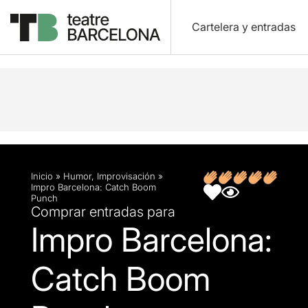
Cartelera y entradas
Descripción
Ficha artística
Opiniones
Artícu
Inicio
»
Humor
,
Improvisación
»
Impro Barcelona: Catch Boom
Punch
Comprar entradas para
Impro Barcelona:
Catch Boom