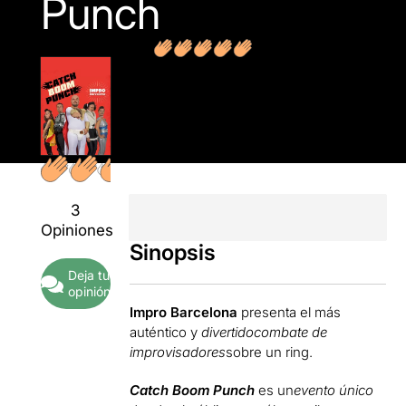
Punch
3
Opiniones
Sinopsis
Deja tu
opinión
Impro Barcelona
presenta el más
auténtico y
divertido
combate de
improvisadores
sobre un ring.
Catch Boom Punch
es un
evento único