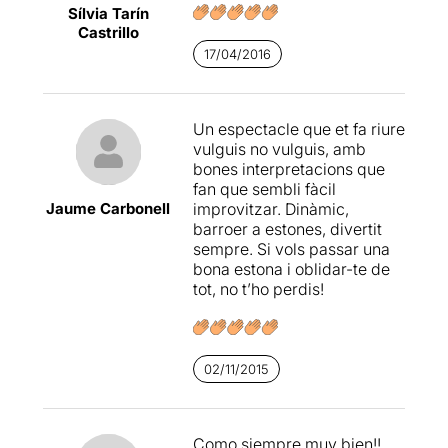
Sílvia Tarín
Castrillo
17/04/2016
Un espectacle que et fa riure
vulguis no vulguis, amb
bones interpretacions que
fan que sembli fàcil
Jaume Carbonell
improvitzar. Dinàmic,
barroer a estones, divertit
sempre. Si vols passar una
bona estona i oblidar-te de
tot, no t’ho perdis!
02/11/2015
Como siempre muy bien!!