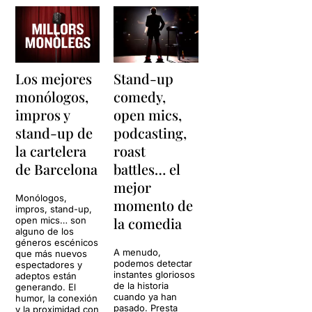
Los mejores
Stand-up
monólogos,
comedy,
impros y
open mics,
stand-up de
podcasting,
la cartelera
roast
de Barcelona
battles… el
mejor
Monólogos,
momento de
impros, stand-up,
la comedia
open mics… son
alguno de los
géneros escénicos
A menudo,
que más nuevos
podemos detectar
espectadores y
instantes gloriosos
adeptos están
de la historia
generando. El
cuando ya han
humor, la conexión
pasado. Presta
y la proximidad con