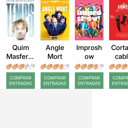
Quim
Angle
Improsh
Corta
Masferre
Mort
ow
cab
r: Temps
roj
COMPRAR
COMPRAR
COMPRAR
COMP
ENTRADAS
ENTRADAS
ENTRADAS
ENTRA