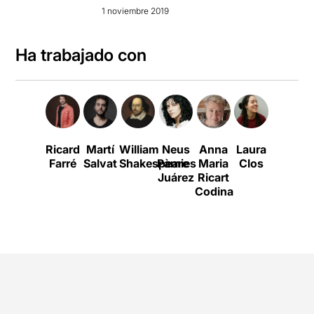
1 noviembre 2019
Ha trabajado con
Ricard
Martí
William
Neus
Anna
Laura
Toni
Farré
Salvat
Shakespeare
Pàmies
Maria
Clos
Guillem
Juárez
Ricart
Codina