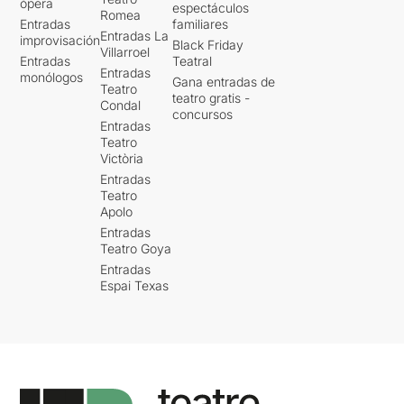
ópera
espectáculos
Romea
Entradas
familiares
Entradas La
improvisación
Black Friday
Villarroel
Entradas
Teatral
Entradas
monólogos
Gana entradas de
Teatro
teatro gratis -
Condal
concursos
Entradas
Teatro
Victòria
Entradas
Teatro
Apolo
Entradas
Teatro Goya
Entradas
Espai Texas