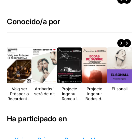
Conocido/a por
Vaig ser
Arribaràs i
Projecte
Projecte
El sonall
B
Pròsper o
serà de nit
Ingenu:
Ingenu:
Recordant la
Romeu i
Bodas de
Tempesta
Julieta
sangre
Ha participado en