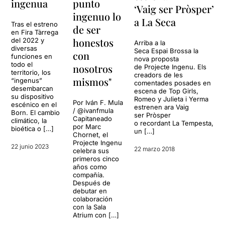
ingenua
punto
‘Vaig ser Pròsper’
ingenuo lo
a La Seca
Tras el estreno
de ser
en Fira Tàrrega
honestos
del 2022 y
Arriba a la
diversas
Seca Espai Brossa la
con
funciones en
nova proposta
todo el
nosotros
de Projecte Ingenu. Els
territorio, los
creadors de les
mismos"
“ingenus”
comentades posades en
desembarcan
escena de Top Girls,
su dispositivo
Romeo y Julieta i Yerma
Por Iván F. Mula
escénico en el
estrenen ara Vaig
/ @ivanfmula
Born. El cambio
ser Pròsper
Capitaneado
climático, la
o recordant La Tempesta,
por Marc
bioética o […]
un […]
Chornet, el
Projecte Ingenu
22 junio 2023
22 marzo 2018
celebra sus
primeros cinco
años como
compañía.
Después de
debutar en
colaboración
con la Sala
Atrium con […]