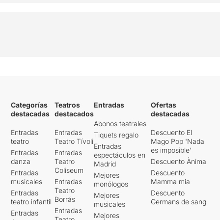
Categorías
Teatros
Entradas
Ofertas
destacadas
destacados
destacadas
Abonos teatrales
Entradas
Entradas
Descuento El
Tiquets regalo
teatro
Teatro Tívoli
Mago Pop 'Nada
Entradas
es imposible'
Entradas
Entradas
espectáculos en
danza
Teatro
Descuento Ànima
Madrid
Coliseum
Entradas
Descuento
Mejores
musicales
Entradas
Mamma mia
monólogos
Teatro
Entradas
Descuento
Mejores
Borrás
teatro infantil
Germans de sang
musicales
Entradas
Entradas
Mejores
Teatro