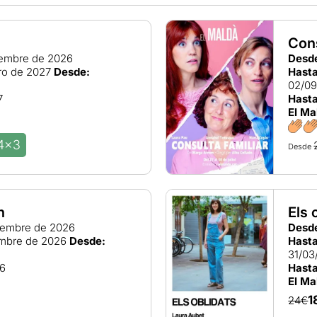
Cons
iembre de 2026
Desd
ro de 2027
Desde:
Hasta
02/0
7
Hasta
El Ma
4x3
Desde
n
Els 
iembre de 2026
Desd
embre de 2026
Desde:
Hasta
31/03
26
Hasta
El Ma
1
24€