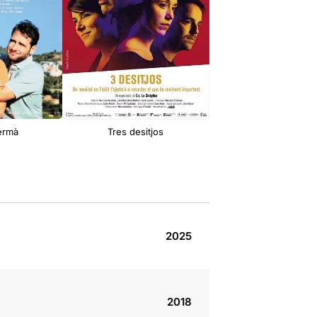
ermà
Tres desitjos
El collar de la rei
2025
2018