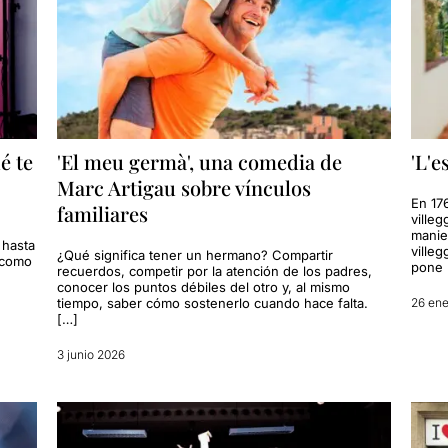
é te
'El meu germà', una comedia de
'L'e
Marc Artigau sobre vínculos
En 176
familiares
ville
manie 
 hasta
villeg
¿Qué significa tener un hermano? Compartir
 como
pone 
recuerdos, competir por la atención de los padres,
conocer los puntos débiles del otro y, al mismo
tiempo, saber cómo sostenerlo cuando hace falta.
26 ene
[…]
3 junio 2026