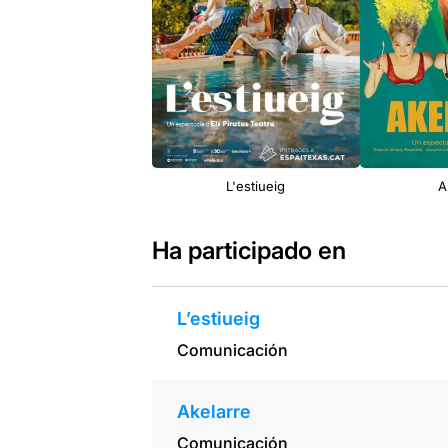
L'estiueig
A
Ha participado en
L’estiueig
Comunicación
Akelarre
Comunicación