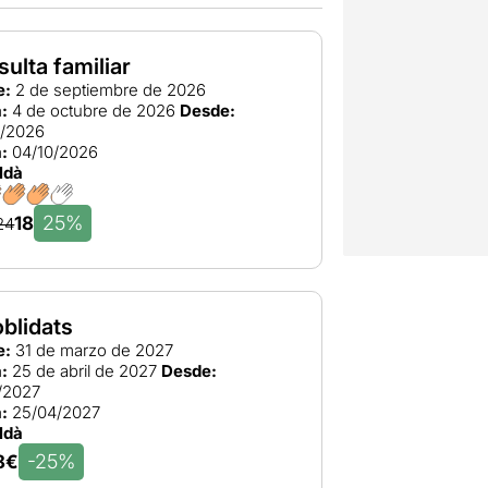
ulta familiar
e:
2 de septiembre de 2026
:
4 de octubre de 2026
Desde:
9/2026
:
04/10/2026
ldà
25%
18
24
oblidats
e:
31 de marzo de 2027
:
25 de abril de 2027
Desde:
/2027
:
25/04/2027
ldà
-25%
8€