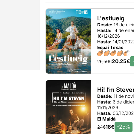
L'estiueig
Desde:
16 de dic
Hasta:
14 de ene
16/12/2026
Hasta:
14/01/202
Espai Texas
20,25€
26,50€
Hi! I’m Steve
Desde:
11 de nov
Hasta:
6 de dici
11/11/2026
Hasta:
06/12/20
El Maldà
-25%
18€
24€