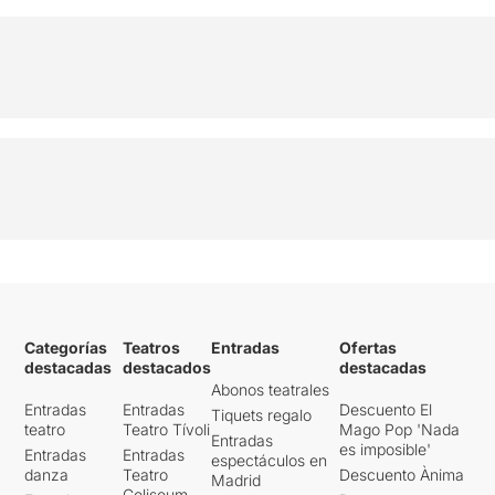
Categorías
Teatros
Entradas
Ofertas
destacadas
destacados
destacadas
Abonos teatrales
Entradas
Entradas
Descuento El
Tiquets regalo
teatro
Teatro Tívoli
Mago Pop 'Nada
Entradas
es imposible'
Entradas
Entradas
espectáculos en
danza
Teatro
Descuento Ànima
Madrid
Coliseum