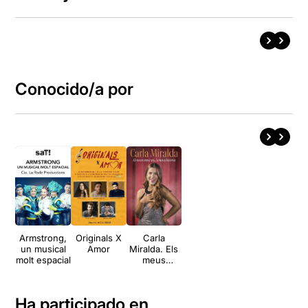
Conocido/a por
Armstrong,
Originals X
Carla
un musical
Amor
Miralda. Els
molt espacial
meus
musicals, la
meva
història.
Ha participado en