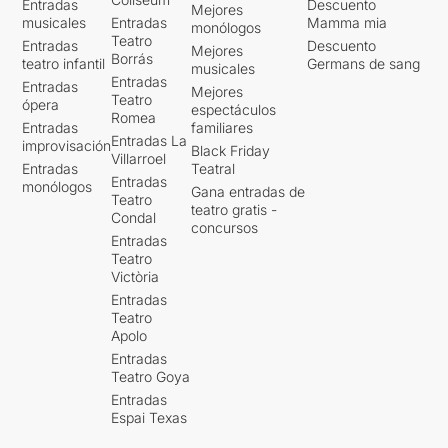
Entradas
Descuento
Mejores
musicales
Entradas
Mamma mia
monólogos
Teatro
Entradas
Descuento
Mejores
Borrás
teatro infantil
Germans de sang
musicales
Entradas
Entradas
Mejores
Teatro
ópera
espectáculos
Romea
Entradas
familiares
Entradas La
improvisación
Black Friday
Villarroel
Entradas
Teatral
Entradas
monólogos
Gana entradas de
Teatro
teatro gratis -
Condal
concursos
Entradas
Teatro
Victòria
Entradas
Teatro
Apolo
Entradas
Teatro Goya
Entradas
Espai Texas