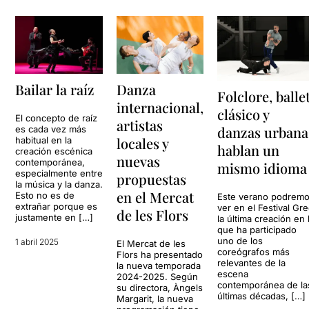
Danza
Bailar la raíz
Folclore, balle
internacional,
clásico y
El concepto de raíz
artistas
danzas urbana
es cada vez más
locales y
habitual en la
hablan un
creación escénica
nuevas
contemporánea,
mismo idioma
especialmente entre
propuestas
la música y la danza.
en el Mercat
Esto no es de
Este verano podrem
extrañar porque es
ver en el Festival Gr
de les Flors
justamente en […]
la última creación en 
que ha participado
uno de los
1 abril 2025
El Mercat de les
coreógrafos más
Flors ha presentado
relevantes de la
la nueva temporada
escena
2024-2025. Según
contemporánea de la
su directora, Àngels
últimas décadas, […]
Margarit, la nueva