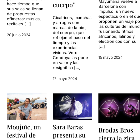
Mayumana vuelve a
cuerpo"
hace tiempo que
Barcelona con
sus salas se llenan
Impulso, un nuevo
de propuestas
espectáculo en el qu
Cicatrices, manchas
efímeras: música,
proponen un viaje po
y arrugas son
recitales […]
las culturas del mun
marcas de la piel,
fusionando ritmos
del cuerpo, que
20 junio 2024
africanos, latinos y
reflejan el paso del
electrónicos con su
tiempo y las
[…]
experiencias
vividas. Vero
Cendoya las pone
15 mayo 2024
en valor y las
resignifica […]
17 mayo 2024
Sara Baras
Moujuïc, un
Brodas Bros
presenta su
festival de
cierra la gira