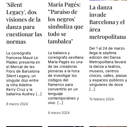
María Pagés:
'Silent
La danza
"'Paraíso de
Legacy', dos
invade
los negros'
visiones de la
Barcelona y el
simboliza que
danza para
área
todo se
cuestionar las
metropolitana
tambalea"
normas
Del 1 al 24 de marzo
La bailaora y
llega la séptima
La coreógrafa
coreógrafa sevillana
edición del Dansa
francesa Maud Le
María Pagés es una
Metropolitana llevará
Pladec presenta en
de las creadoras
la danza a teatros,
el Mercat de les
pioneras a la hora
museos, centros
Flors de Barcelona
de investigar los
cívicos, calles, plazas
Silent Legacy, un
códigos del
y espacios públicos 
singular dúo entre
flamenco para
singulares de doce
la niña Adeline
convertirlo en un
[…]
Kerry Cruz y la
lenguaje
bailarina Audrey […]
contemporáneo y
15 febrero 2024
vivo. […]
8 marzo 2024
6 marzo 2024