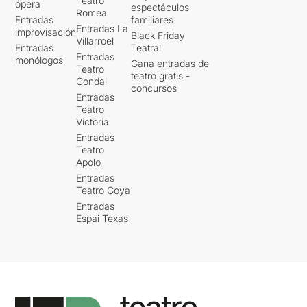
Teatro
ópera
espectáculos
Romea
Entradas
familiares
Entradas La
improvisación
Black Friday
Villarroel
Entradas
Teatral
Entradas
monólogos
Gana entradas de
Teatro
teatro gratis -
Condal
concursos
Entradas
Teatro
Victòria
Entradas
Teatro
Apolo
Entradas
Teatro Goya
Entradas
Espai Texas