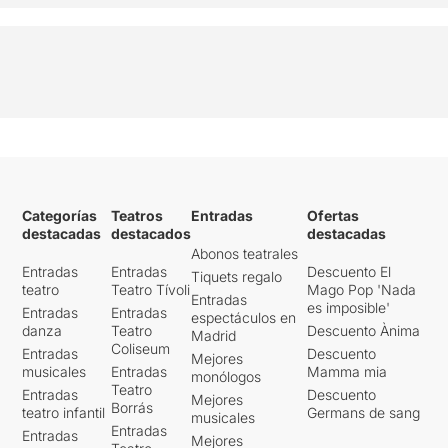
Categorías
Teatros
Entradas
Ofertas
destacadas
destacados
destacadas
Abonos teatrales
Entradas
Entradas
Descuento El
Tiquets regalo
teatro
Teatro Tívoli
Mago Pop 'Nada
Entradas
es imposible'
Entradas
Entradas
espectáculos en
danza
Teatro
Descuento Ànima
Madrid
Coliseum
Entradas
Descuento
Mejores
musicales
Entradas
Mamma mia
monólogos
Teatro
Entradas
Descuento
Mejores
Borrás
teatro infantil
Germans de sang
musicales
Entradas
Entradas
Mejores