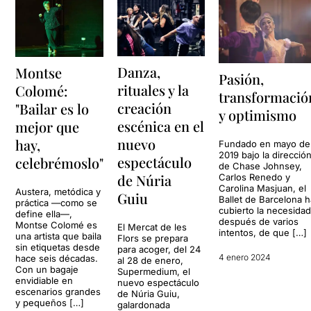
Danza,
Montse
Pasión,
rituales y la
Colomé:
transformació
creación
"Bailar es lo
y optimismo
escénica en el
mejor que
nuevo
hay,
Fundado en mayo de
2019 bajo la direcció
espectáculo
celebrémoslo"
de Chase Johnsey,
de Núria
Carlos Renedo y
Carolina Masjuan, el
Austera, metódica y
Guiu
Ballet de Barcelona 
práctica —como se
cubierto la necesidad
define ella—,
después de varios
Montse Colomé es
El Mercat de les
intentos, de que […]
una artista que baila
Flors se prepara
sin etiquetas desde
para acoger, del 24
4 enero 2024
hace seis décadas.
al 28 de enero,
Con un bagaje
Supermedium, el
envidiable en
nuevo espectáculo
escenarios grandes
de Núria Guiu,
y pequeños […]
galardonada