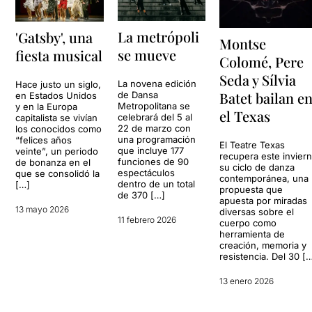
La metrópoli
'Gatsby', una
Montse
se mueve
fiesta musical
Colomé, Pere
Seda y Sílvia
La novena edición
Hace justo un siglo,
Batet bailan e
de Dansa
en Estados Unidos
Metropolitana se
y en la Europa
el Texas
celebrará del 5 al
capitalista se vivían
22 de marzo con
los conocidos como
una programación
“felices años
El Teatre Texas
que incluye 177
veinte”, un periodo
recupera este invier
funciones de 90
de bonanza en el
su ciclo de danza
espectáculos
que se consolidó la
contemporánea, una
dentro de un total
[…]
propuesta que
de 370 […]
apuesta por miradas
13 mayo 2026
diversas sobre el
11 febrero 2026
cuerpo como
herramienta de
creación, memoria y
resistencia. Del 30 [
13 enero 2026