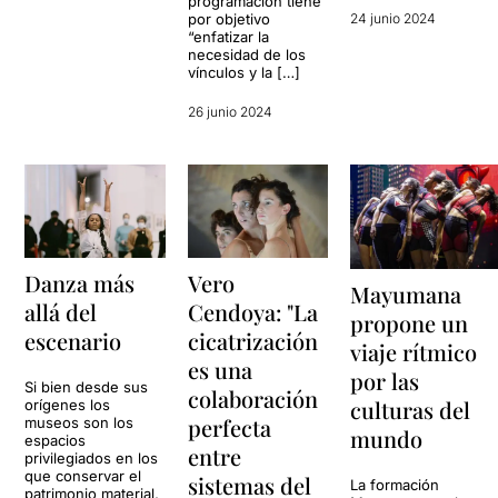
programación tiene
por objetivo
24 junio 2024
“enfatizar la
necesidad de los
vínculos y la […]
26 junio 2024
Vero
Danza más
Mayumana
Cendoya: "La
allá del
propone un
cicatrización
escenario
viaje rítmico
es una
por las
Si bien desde sus
colaboración
culturas del
orígenes los
perfecta
museos son los
mundo
espacios
entre
privilegiados en los
que conservar el
sistemas del
La formación
patrimonio material,