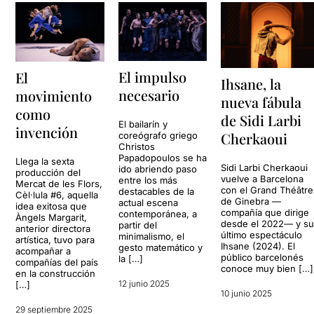
El impulso
El
Ihsane, la
necesario
movimiento
nueva fábula
como
de Sidi Larbi
El bailarín y
invención
Cherkaoui
coreógrafo griego
Christos
Papadopoulos se ha
Llega la sexta
Sidi Larbi Cherkaoui
ido abriendo paso
producción del
vuelve a Barcelona
entre los más
Mercat de les Flors,
con el Grand Théâtre
destacables de la
Cèl·lula #6, aquella
de Ginebra —
actual escena
idea exitosa que
compañía que dirige
contemporánea, a
Àngels Margarit,
desde el 2022— y s
partir del
anterior directora
último espectáculo
minimalismo, el
artística, tuvo para
Ihsane (2024). El
gesto matemático y
acompañar a
público barcelonés
la […]
compañías del país
conoce muy bien […]
en la construcción
12 junio 2025
[…]
10 junio 2025
29 septiembre 2025