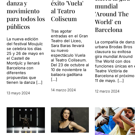
éxito 'Vuela'
danza y
mundial
al Teatro
movimiento
'Around The
Coliseum
para todos los
World' en
públicos
Barcelona
Tras agotar
entradas en el Gran
La nueva edición
Teatro del Liceo,
La compañía de danz
del festival Moujuïc
Sara Baras llevará
urbana Brodas Bros
se celebra los días
su nuevo
clausura su exitosa
25 y 26 de mayo en
espectáculo Vuela
gira mundial Around
el Castell de
al Teatro Coliseum.
The World con dos
Montjuïc y llenará
Del 23 de octubre al
funciones únicas en 
Barcelona con
10 de noviembre la
Teatre Victòria de
diferentes
bailaora gaditana
Barcelona el próximo
propuestas que
[…]
11 de mayo. […]
tienen la danza […]
14 marzo 2024
12 marzo 2024
13 mayo 2024