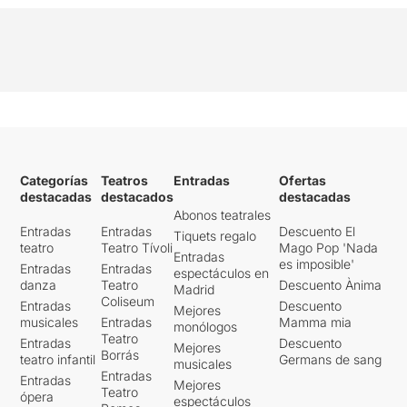
Categorías
Teatros
Entradas
Ofertas
destacadas
destacados
destacadas
Abonos teatrales
Entradas
Entradas
Descuento El
Tiquets regalo
teatro
Teatro Tívoli
Mago Pop 'Nada
Entradas
es imposible'
Entradas
Entradas
espectáculos en
danza
Teatro
Descuento Ànima
Madrid
Coliseum
Entradas
Descuento
Mejores
musicales
Entradas
Mamma mia
monólogos
Teatro
Entradas
Descuento
Mejores
Borrás
teatro infantil
Germans de sang
musicales
Entradas
Entradas
Mejores
Teatro
ópera
espectáculos