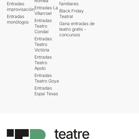
Romea
Entradas
familiares
Entradas La
improvisación
Black Friday
Villarroel
Entradas
Teatral
Entradas
monólogos
Gana entradas de
Teatro
teatro gratis -
Condal
concursos
Entradas
Teatro
Victòria
Entradas
Teatro
Apolo
Entradas
Teatro Goya
Entradas
Espai Texas