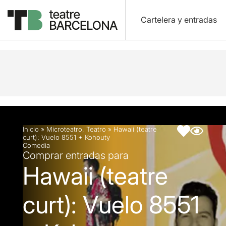
Cartelera y entradas
Descripción
Ficha artística
Fotos y vídeos
Inicio
»
Microteatro
,
Teatro
»
Hawaii (teatre
curt): Vuelo 8551 + Kohouty
Comedia
Comprar entradas para
Hawaii (teatre
curt): Vuelo 8551