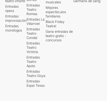
teatro infantil
Germans de sang
musicales
Entradas
Entradas
Mejores
Teatro
ópera
espectáculos
Romea
Entradas
familiares
Entradas La
improvisación
Black Friday
Villarroel
Entradas
Teatral
Entradas
monólogos
Gana entradas de
Teatro
teatro gratis -
Condal
concursos
Entradas
Teatro
Victòria
Entradas
Teatro
Apolo
Entradas
Teatro Goya
Entradas
Espai Texas