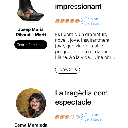
impressionant
Opinión
verificada
Josep Maria
És l'obra d'un dramaturg
Ribaudí i Martí
novell, jove, insultantment
Teatre Barcelona
jove, que viu del teatre...
perquè fa d'acomodador al
Lliure. Ah la vida... Una obra
que vol que reflexionem
sobre la civilització del
11/06/2016
espectacle, però el que
provoca són una sèrie de
reaccions, sotracs, de
vegades al·lucinacions,
La tragèdia com
sensacions estranyes
espectacle
d'admiració, dubtes,
inquietud, excitació per la
càrrega eròtica que té en
Opinión
verificada
moments determinats... Fa
Gema Moraleda
de mal explicar, però fascina