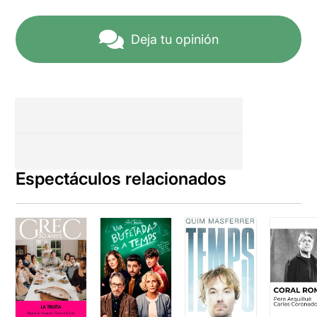
Georgina Latre
), amb la
intenció de deixar en
evidència la seva
Deja tu opinión
superficialitat.
Aquesta gala es retransmet
en directe a tot el món i està
dirigida per un dinàmic i
atractiu presentador (
Rafa
Delacroix
). Però la gala
convertirà la puresa del
periodista en part de
l'espectacle, i aquest es
Espectáculos relacionados
deixarà seduir pel glamur de
la fama i es voldrà convertir
en el centre d'atenció de
l'espectacle. Buscant
aquesta fama, provocarà la
catàstrofe, i la fi del món
serà televisada.
Una posada en escena
dinàmica i pertorbadora
,