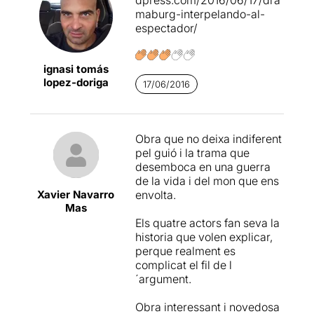
que ha dirigit
Guillem
apocalíptica de cómo la
maburg-interpelando-al-
Gefaell
amb la interpretació
exhibición releva y confunde
espectador/
de
Laia Alberch
,
Rafa
la reflexión.
Delacroix
,
Georgina Latre
i
Xavier Torra
.
Lee la crítica completa
ignasi tomás
aquí: http://www.masteatro.
lopez-doriga
D'entrada hem de
17/06/2016
com/critica-de-dramaburg
reconèixer que el text se'ns
ha fet una mica complicat
d'entendre i ens hem
Obra que no deixa indiferent
perdut en molts moments
pel guió i la trama que
de l'obra
, però també hem
desemboca en una guerra
de dir que hem gaudit de la
de la vida i del mon que ens
proposta perquè ens hem
Xavier Navarro
envolta.
deixat portar per la posada
Mas
en escena i les
Els quatre actors fan seva la
interpretacions que ens han
historia que volen explicar,
agradat força.
perque realment es
complicat el fil de l
Un grup d'operaris
´argument.
preparen un espai en el
qual ha ocorregut una
Obra interessant i novedosa
catàstrofe
. Porten mascares