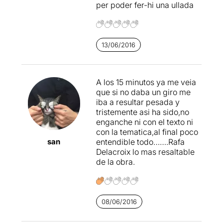
per poder fer-hi una ullada
i un d'ells (
Laia Alberch
) ens
explica que
han de
convertir el lloc
en un espai
visitable, en un lloc
13/06/2016
d'espectacle,
una mena de
parc temàtic perquè el
públic pugui gaudir
amb
comoditat del morbo que
A los 15 minutos ya me veia
dóna saber que en aquest
que si no daba un giro me
lloc va ocórrer una tragèdia.
iba a resultar pesada y
tristemente asi ha sido,no
DRAMABURG
és una
enganche ni con el texto ni
reflexió sobre la nostra
con la tematica,al final poco
civilització que converteix
san
entendible todo…….Rafa
tot en espectacle. Un jove
Delacroix lo mas resaltable
periodista (excel·lent
de la obra.
interpretació de
Xavier
Torra
) vol fer bé la seva
feina i assisteix a una gala
televisiva on ha de fer una
08/06/2016
única pregunta a l'estrella
de l'espectacle (seductora