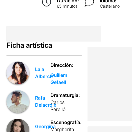
Duración:
Idioma:
65 minutos
Castellano
Ficha artística
Dirección:
Laia
Guillem
Alberch
Gefaell
Dramaturgia:
Rafa
Carlos
Delacroix
Perelló
Escenografía:
Georgina
Margherita