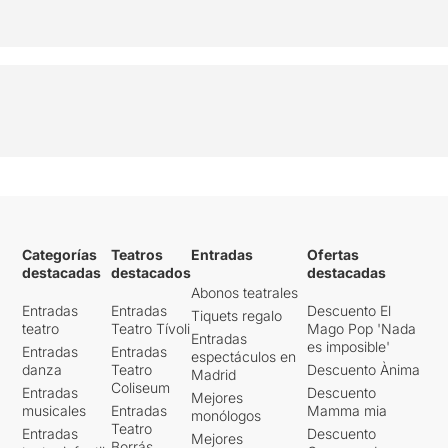
Una proposta que si bé
creiem que perd una mica
el ritme en el text
, amb
moments d'una certa
complexitat,
ens ha agradat
pel que té de trencadora
i
per la valentia de les
interpretacions.
La nostra valoració és de 5
sobre 10
Categorías
Teatros
Entradas
Ofertas
Per veure la ressenya
destacadas
destacados
destacadas
original, només cal clicar en
Abonos teatrales
aquest
ENLLAÇ
Entradas
Entradas
Descuento El
Tiquets regalo
teatro
Teatro Tívoli
Mago Pop 'Nada
Entradas
es imposible'
Entradas
Entradas
espectáculos en
danza
Teatro
Descuento Ànima
Madrid
Coliseum
Entradas
Descuento
Mejores
musicales
Entradas
Mamma mia
monólogos
Teatro
Entradas
Descuento
Mejores
Borrás