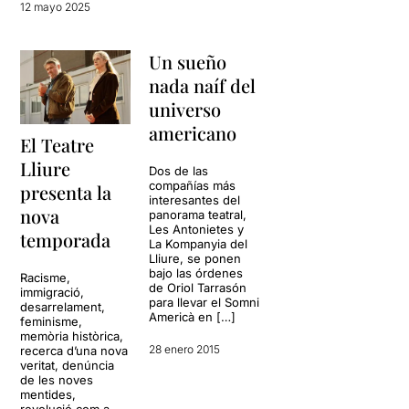
12 mayo 2025
Un sueño
nada naíf del
universo
americano
El Teatre
Lliure
Dos de las
compañías más
presenta la
interesantes del
nova
panorama teatral,
Les Antonietes y
temporada
La Kompanyia del
Lliure, se ponen
bajo las órdenes
Racisme,
de Oriol Tarrasón
immigració,
para llevar el Somni
desarrelament,
Americà en […]
feminisme,
memòria històrica,
28 enero 2015
recerca d’una nova
veritat, denúncia
de les noves
mentides,
revolució com a