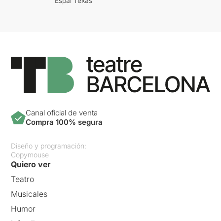
Espai Texas
Canal oficial de venta
Compra 100% segura
Diseño y programación:
Copymouse
Quiero ver
Teatro
Musicales
Humor