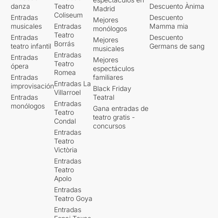
danza
Teatro
Descuento Ànima
Madrid
Coliseum
Entradas
Descuento
Mejores
musicales
Entradas
Mamma mia
monólogos
Teatro
Entradas
Descuento
Mejores
Borrás
teatro infantil
Germans de sang
musicales
Entradas
Entradas
Mejores
Teatro
ópera
espectáculos
Romea
Entradas
familiares
Entradas La
improvisación
Black Friday
Villarroel
Entradas
Teatral
Entradas
monólogos
Gana entradas de
Teatro
teatro gratis -
Condal
concursos
Entradas
Teatro
Victòria
Entradas
Teatro
Apolo
Entradas
Teatro Goya
Entradas