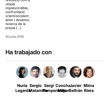
utopia
imprescindible,
confrontació
orient/occident ,
amor i desamor,
recerca de la
pròpia […]
30 junio 2018
Ha trabajado con
Nuria
Sergio
Sergi
Concha
Javier
Mima
Laura
Legarda
Matamala
Pompermayer
Milla
Beltrán
Riera
Aubert
I
Blanch