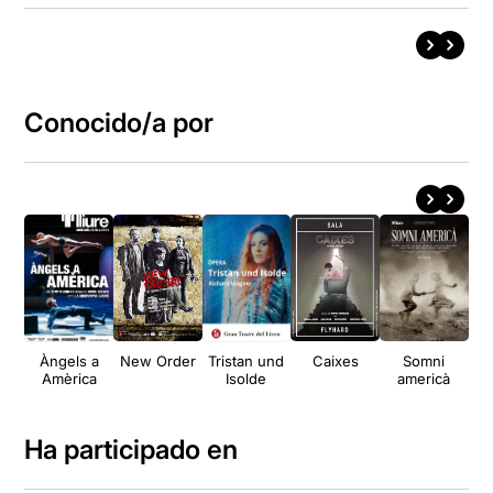
Conocido/a por
Àngels a
New Order
Tristan und
Caixes
Somni
Amèrica
Isolde
americà
Ha participado en