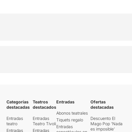
Categorías
Teatros
Entradas
Ofertas
destacadas
destacados
destacadas
Abonos teatrales
Entradas
Entradas
Descuento El
Tiquets regalo
teatro
Teatro Tívoli
Mago Pop 'Nada
Entradas
es imposible'
Entradas
Entradas
espectáculos en