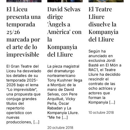
El Liceu
David Selvas
El Teatre
presenta una
dirige
Lliure
temporada
'Àngels a
disuelve la
25/26
Amèrica' con
Kompanyia
marcada por
la
del Lliure
el arte de lo
Kompanyia
Según ha
imprevisible
del Lliure
anunciado en
exclusiva Jordi
Basté en El Món a
El Gran Teatre del
La pieza magistral
RAC1, el Teatre
Liceu ha desvelado
del dramaturgo
Lliure ha decidido
los detalles de su
norteamericano
rescindir el
temporada 2025-
Tony Kushner llega
contrato de las
2026 bajo el lema
a Montjuic de la
ocho actrices y
“Lo imprevisible“,
mano de David
actores que
una propuesta que
Selvas, con Pere
forman la
conjuga grandes
Arquillué, Vicky
Kompanyia […]
títulos del
Peña, Òscar
repertorio
Rabadan y La
operístico con
Kompanyia Lliure.
10 octubre 2018
nuevas
“Me he […]
producciones, […]
20 octubre 2018