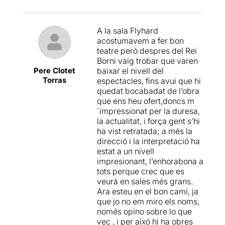
sencilla pero impactante y
por las interpretaciones de
los cuatro actores, que están
A la sala Flyhard
todas muy bien logradas,
acostumavem a fer bon
especialmente la de la actriz
teatre però despres del Rei
Marta Domingo
.
Leer más
.
Borni vaig trobar que varen
Pere Clotet
baixar el nivell del
Torras
espectacles, fins avui que hi
quedat bocabadat de l’obra
que ens heu ofert,doncs m
´impressionat per la duresa,
la actualitat, i força gent s’hi
ha vist retratada; a més la
direcció i la interpretació ha
estat a un nivell
impresionant, l’enhorabona a
tots perque crec que es
veurà en sales més grans.
Ara esteu en el bon camí, ja
que jo no em miro els noms,
només opino sobre lo que
vec , i per aixó hi ha obres