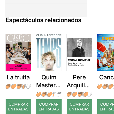
Espectáculos relacionados
La truita
Quim
Pere
Canc
Masferre
Arquillué
r: Temps
: Coral
romput
COMPRAR
COMPRAR
COMPRAR
COMP
ENTRADAS
ENTRADAS
ENTRADAS
ENTRA