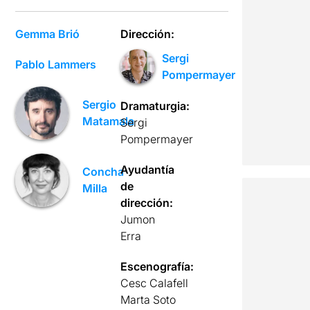
Gemma Brió
Dirección:
Sergi
Pablo Lammers
Pompermayer
Sergio
Dramaturgia:
Matamala
Sergi
Pompermayer
Ayudantía
Concha
de
Milla
dirección:
Jumon
Erra
Escenografía:
Cesc Calafell
Marta Soto