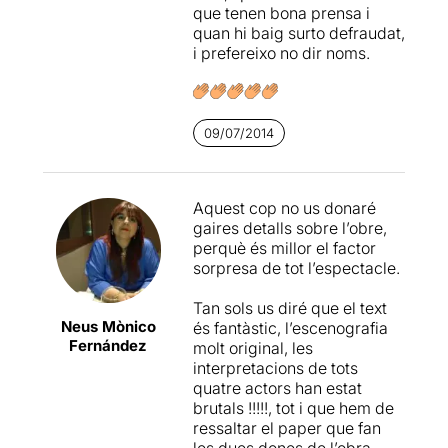
que tenen bona prensa i
quan hi baig surto defraudat,
i prefereixo no dir noms.
09/07/2014
Aquest cop no us donaré
gaires detalls sobre l’obre,
perquè és millor el factor
sorpresa de tot l’espectacle.
Tan sols us diré que el text
Neus Mònico
és fantàstic, l’escenografia
Fernández
molt original, les
interpretacions de tots
quatre actors han estat
brutals !!!!!, tot i que hem de
ressaltar el paper que fan
les dues dones de l’obra.