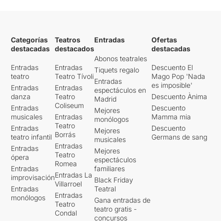
Categorías
Teatros
Entradas
Ofertas
destacadas
destacados
destacadas
Abonos teatrales
Entradas
Entradas
Descuento El
Tiquets regalo
teatro
Teatro Tívoli
Mago Pop 'Nada
Entradas
es imposible'
Entradas
Entradas
espectáculos en
danza
Teatro
Descuento Ànima
Madrid
Coliseum
Entradas
Descuento
Mejores
musicales
Entradas
Mamma mia
monólogos
Teatro
Entradas
Descuento
Mejores
Borrás
teatro infantil
Germans de sang
musicales
Entradas
Entradas
Mejores
Teatro
ópera
espectáculos
Romea
Entradas
familiares
Entradas La
improvisación
Black Friday
Villarroel
Entradas
Teatral
Entradas
monólogos
Gana entradas de
Teatro
teatro gratis -
Condal
concursos