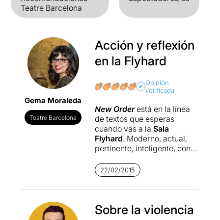
Teatre Barcelona
Acción y reflexión
en la Flyhard
Opinión
verificada
Gema Moraleda
New Order
está en la línea
Teatre Barcelona
de textos que esperas
cuando vas a la
Sala
Flyhard
. Moderno, actual,
pertinente, inteligente, con
dosis de humor pero
cargado de sentido, de
22/02/2015
aquellos que cuando sales
tienes que buscar un bar
para comentarlo.
Sergi
Pompermayer
Sobre la violencia
es el autor de
este texto que toca un tema