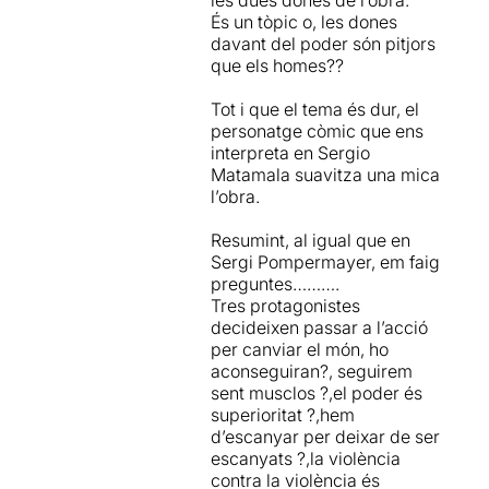
És un tòpic o, les dones
davant del poder són pitjors
que els homes??
Tot i que el tema és dur, el
personatge còmic que ens
interpreta en Sergio
Matamala suavitza una mica
l’obra.
Resumint, al igual que en
Sergi Pompermayer, em faig
preguntes……….
Tres protagonistes
decideixen passar a l’acció
per canviar el món, ho
aconseguiran?, seguirem
sent musclos ?,el poder és
superioritat ?,hem
d’escanyar per deixar de ser
escanyats ?,la violència
contra la violència és