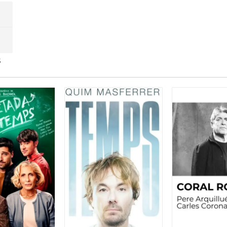
 però aquesta vegada no us puc ajudar a decidir.
s