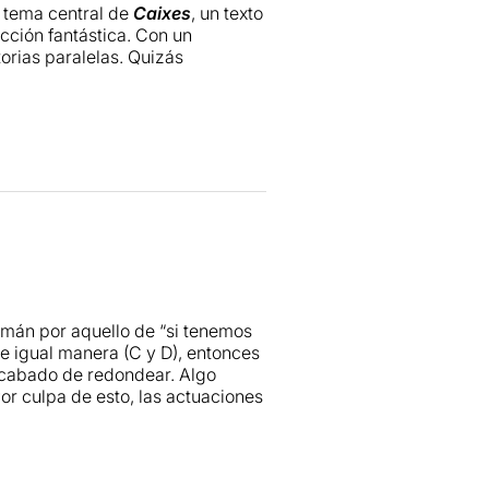
l tema central de
Caixes
, un texto
cción fantástica. Con un
orias paralelas. Quizás
ente,
Caixes
es una de aquellas
emán por aquello de “si tenemos
e igual manera (C y D), entonces
 acabado de redondear. Algo
Por culpa de esto, las actuaciones