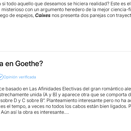
 si todo aquello que deseamos se hiciera realidad? Este es e
y misterioso con un argumento heredero de la mejor ciencia-fi
juego de espejos,
Caixes
nos presenta dos parejas con trayect
nas interpretaciones y una puesta en escena original y solv
e entretienen y hacen pensar. Un acierto.
ción (en catalán) en Somnis de teatre
da en Goethe?
Opinión verificada
e basado en Las Afinidades Electivas del gran romántico al
strechamente unida (A y B) y aparece otra que se comporta d
 sobre D y C sobre B”. Planteamiento interesante pero no ha
eces el tempo, a veces no todos los cabos están bien ligados. 
 Aún así la obra es interesante.