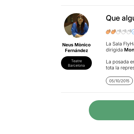
Que algú
La Sala Fly
Neus Mònico
dirigida
Mon
Fernández
La posada en
Teatre
Barcelona
tota la repre
Quatre perso
05/10/2015
amb una equi
ha les seves
Curiosament e
Nosaltres, c
estat el que 
El millor de 