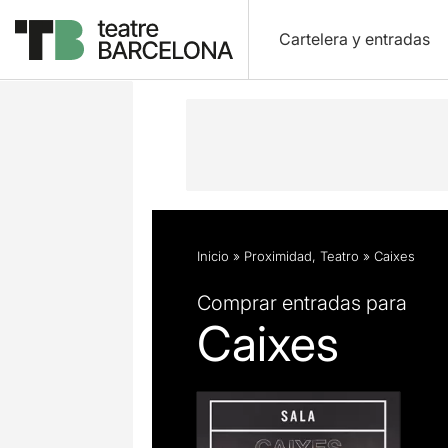
Cartelera y entradas
Descripción
Ficha artística
Fotos 
Inicio
»
Proximidad
,
Teatro
»
Caixes
Comprar entradas para
Caixes