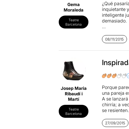
¿Qué pasaría
Gema
inquietante 
Moraleda
inteligente 
demasiado.
Teatre
Barcelona
Con unas bue
historias qu
08/11/2015
Más informa
Inspira
Porque parec
Josep Maria
una pareja e
Ribaudí i
A se lanzará
Martí
chirría; a v
Teatre
se resienten.
Barcelona
Leer más
.
27/09/2015