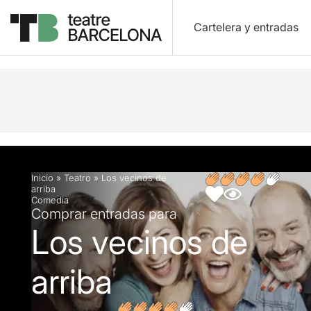
Cartelera y entradas
Descripción
Ficha artística
Opiniones
Inicio
»
Teatro
»
Los vecinos de
arriba
Comedia
Comprar entradas para
Los vecinos de
arriba