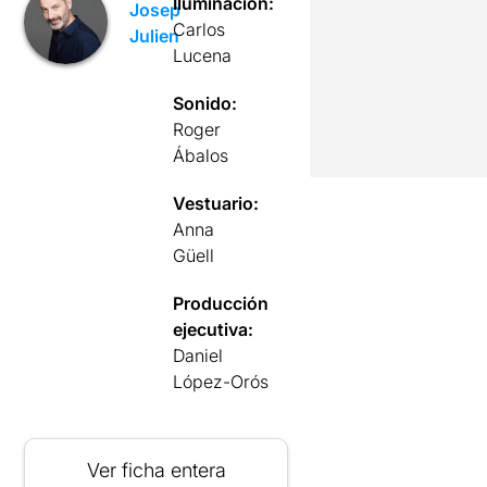
Iluminación:
Josep
Carlos
Julien
Lucena
Sonido:
Roger
Ábalos
Vestuario:
Anna
Güell
Producción
ejecutiva:
Daniel
López-Orós
Ver ficha entera