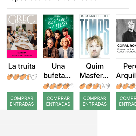
La truita
Una
Quim
Per
bufetada
Masferre
Arqui
a temps
r: Temps
: Cor
romp
COMPRAR
COMPRAR
COMPRAR
COMP
ENTRADAS
ENTRADAS
ENTRADAS
ENTRA