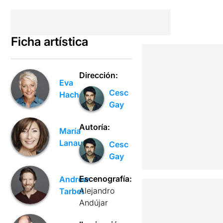
Ficha artística
Dirección:
Eva
Cesc
Hache
Gay
Autoría:
María
Lanau
Cesc
Gay
Escenografía:
Andrew
Alejandro
Tarbet
Andújar