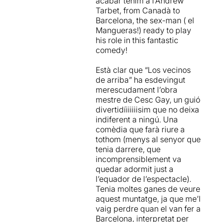
acabar tenim a l’Andrew
el balanç entre la comèdia i
Tarbet, from Canadà to
el drama em sembla una
Barcelona, the sex-man ( el
mica inversemblant, però en
Mangueras!) ready to play
cap cas espatlla el seu
his role in this fantastic
conjunt.
comedy!
D’altra banda, l’equip actoral
Està clar que “Los vecinos
reflecteix la seva química
de arriba” ha esdevingut
dalt de l’escenari i ens
merescudament l’obra
ofereix unes interpretacions
mestre de Cesc Gay, un guió
que de ben segur agradaran
divertidíiiiiiisim que no deixa
a l’espectador, gràcies als
indiferent a ningú. Una
matisos que Gay ha plasmat
comèdia que farà riure a
en els seus personatges i
tothom (menys al senyor que
que els actors han sabut
tenia darrere, que
recollir eficaçment.
incomprensiblement va
D’aquesta manera, actors,
quedar adormit just a
director i text es fusionen
l’equador de l’espectacle).
perfectament en un
Tenia moltes ganes de veure
muntatge que, sens dubte,
aquest muntatge, ja que me’l
ens farà passar una molt
vaig perdre quan el van fer a
bona estona.
Barcelona, interpretat per