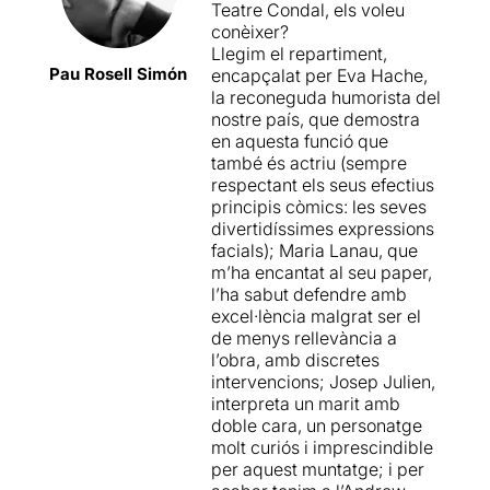
Teatre Condal, els voleu
s’aconsegueix gràcies a l’ús
conèixer?
d’una història quotidiana en
Llegim el repartiment,
la que, de ben segur,
Pau Rosell Simón
encapçalat per Eva Hache,
l’espectador s’hi
la reconeguda humorista del
veurà reflectit en més d’una
nostre país, que demostra
ocasió, com acostuma a
en aquesta funció que
passar en les propostes
també és actriu (sempre
d’aquest director i autor.
respectant els seus efectius
Així,
Cesc Gay
dibuixa dues
principis còmics: les seves
parelles amb formes
divertidíssimes expressions
antagòniques de funcionar,
facials); Maria Lanau, que
utilitzant el recurs de les
m’ha encantat al seu paper,
rèpliques de forma molt
l’ha sabut defendre amb
eficaç i movent-se per una
excel·lència malgrat ser el
estructura convencional que
de menys rellevància a
li funciona. Tot i això, trobo
l’obra, amb discretes
una mica forçada alguna
intervencions; Josep Julien,
situació de la part final de
interpreta un marit amb
l’obra, que malgrat servir
doble cara, un personatge
per anar tancant la trama, no
molt curiós i imprescindible
acaba de ser del tot
per aquest muntatge; i per
encertada. En aquest punt,