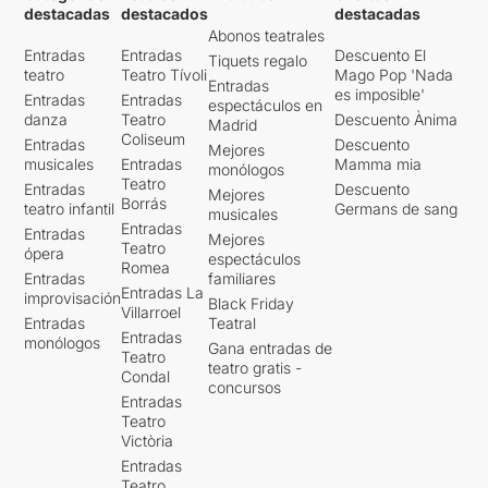
destacadas
destacados
destacadas
Abonos teatrales
Entradas
Entradas
Descuento El
Tiquets regalo
teatro
Teatro Tívoli
Mago Pop 'Nada
Entradas
es imposible'
Entradas
Entradas
espectáculos en
danza
Teatro
Descuento Ànima
Madrid
Coliseum
Entradas
Descuento
Mejores
musicales
Entradas
Mamma mia
monólogos
Teatro
Entradas
Descuento
Mejores
Borrás
teatro infantil
Germans de sang
musicales
Entradas
Entradas
Mejores
Teatro
ópera
espectáculos
Romea
Entradas
familiares
Entradas La
improvisación
Black Friday
Villarroel
Entradas
Teatral
Entradas
monólogos
Gana entradas de
Teatro
teatro gratis -
Condal
concursos
Entradas
Teatro
Victòria
Entradas
Teatro