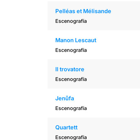
Pelléas et Mélisande
Escenografía
Manon Lescaut
Escenografía
Il trovatore
Escenografía
Jenůfa
Escenografía
Quartett
Escenografía