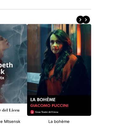
de Mtsensk
La bohème
Tristan und Isolde: R
Wagner