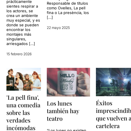
prácticamente
Responsable de títulos
sientes respirar a
como Ovelles, La pell
los actores, se
fina o La presència, los
crea un ambiente
[…]
muy especial, y es
donde se pueden
22 mayo 2025
encontrar los
montajes más
singulares,
arriesgados […]
15 febrero 2026
'La pell fina',
Éxitos
Los lunes
una comedia
imprescindib
también hay
sobre las
que vuelven a
teatro
verdades
cartelera
incómodas
“Los lunes no existen