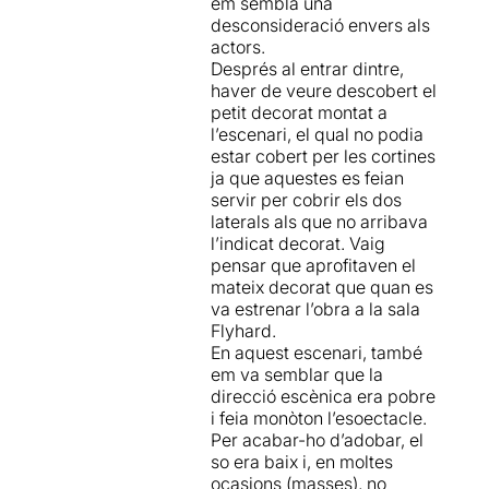
em sembla una
desconsideració envers als
actors.
Després al entrar dintre,
haver de veure descobert el
petit decorat montat a
l’escenari, el qual no podia
estar cobert per les cortines
ja que aquestes es feian
servir per cobrir els dos
laterals als que no arribava
l’indicat decorat. Vaig
pensar que aprofitaven el
mateix decorat que quan es
va estrenar l’obra a la sala
Flyhard.
En aquest escenari, també
em va semblar que la
direcció escènica era pobre
i feia monòton l’esoectacle.
Per acabar-ho d’adobar, el
so era baix i, en moltes
ocasions (masses), no