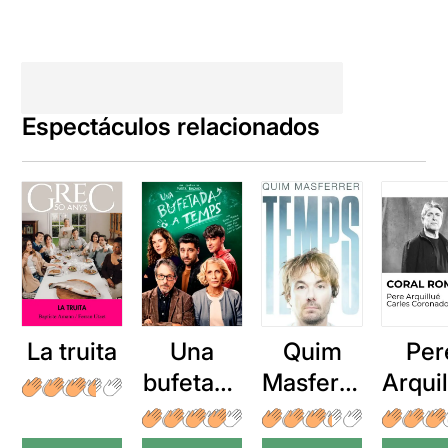
Espectáculos relacionados
La truita
Una
Quim
Per
bufetada
Masferre
Arqui
a temps
r: Temps
: Cor
romp