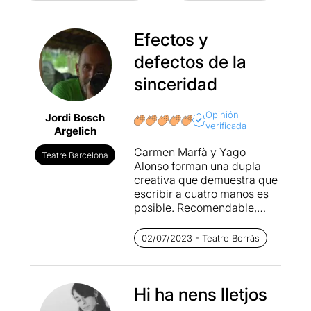
Efectos y
defectos de la
sinceridad
Opinión
Jordi Bosch
verificada
Argelich
Carmen Marfà y Yago
Teatre Barcelona
Alonso forman una dupla
creativa que demuestra que
escribir a cuatro manos es
posible. Recomendable,
incluso. La precisión, el
ritmo y el contenido de
02/07/2023 - Teatre Borràs
absolutamente cada frase
de
La piel fina
parecen
haber surgido de un proceso
experimental de laboratorio,
Hi ha nens lletjos
de escuela de teatro. Y es