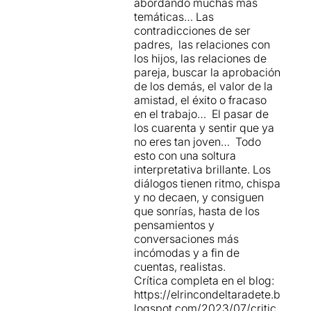
las sillas de la mesa,
quizás un punto forzado y
abordando muchas más
con
Biel Duran
van entrando
haciendo compañía y
poco creíble en algún
temáticas… Las
No hay que decir que las
y saliendo de la sorpresa a
provocando sonrisas.
detalle por exigencias del
contradicciones de ser
interpretaciones son la clave
la estupefacción, del
guión: quizás se exageran
padres, las relaciones con
de este tipo de obras, y en
descubrimiento a la
en exceso determinadas
los hijos, las relaciones de
este caso no podía ser
tranquilidad que da la
escenas con el objetivo de
pareja, buscar la aprobación
menos.
Biel Duran
i
catarsis colectiva. Magnífica
poner de manifiesto aquella
de los demás, el valor de la
Francesc
Ferrer
explotan
interpretación de los cuatro.
frustración escondida que
amistad, el éxito o fracaso
toda su experiencia actoral y
más temprano que tarde
en el trabajo… El pasar de
nos brindan momentos
debía salir.
los cuarenta y sentir que ya
magníficos, a pesar de que
no eres tan joven… Todo
Laura Pau
y
Ángela
De la Flyhard al Teatro
esto con una soltura
Cervantes
constituyen toda
Borràs. Un recorrido que,
interpretativa brillante. Los
una sorpresa. En definitiva,
por reiteración, es preludio
diálogos tienen ritmo, chispa
un grupo compacto y con
de un éxito reforzado por el
y no decaen, y consiguen
mucha complicidad
triunfo que le precede y por
que sonrías, hasta de los
escénica.
la respuesta masiva, puntual
pensamientos y
y leal de la audiencia. El
conversaciones más
boca-oreja garantizará que
incómodas y a fin de
las entradas se agoten en
cuentas, realistas.
una exhalación, así que no
Crítica completa en el blog:
tarde en dar el paso, o será
https://elrincondeltaradete.b
demasiado tarde.
logspot.com/2023/07/critic