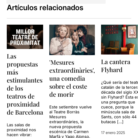
Artículos relacionados
Las
La cantera
'Mesures
propuestas
Flyhard
extraordinàries',
más
una comedia
estimulantes
¿Qué sería del teat
sobre el coste
de los
catalán de la tercer
década del siglo X
de morir
teatros de
sin Flyhard? Ésta e
una pregunta que
proximidad
Este setiembre vuelve
cuece, porque la
de Barcelona
al Teatre Borràs
minúscula sala de
Mesures
Sants, con sólo 44
extraordinàries, la
butacas […]
Las salas de
nueva propuesta
proximidad nos
escénica de Carmen
17 enero 2025
hacen vibrar:
Marfà y Yago Alonso.