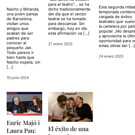
para el teatro”… se ha
Esta segunda mita
Nacho y Miranda,
dicho tradicionalmente
temporada comien
una joven pareja
del día que el sector
cargada de éxitos
de Barcelona,
teatral se ha tomado
teatrales que vuel
visitan unos
para descansar. Sin
la cartelera por pet
amigos que
embargo, hoy en día
popular. ¡No despi
acaban de ser
esta afirmación va […]
y aprovecha la últi
padres para
oportunidad para v
conocer al
27 enero 2023
estas obras tan […
pequeño Jan.
Todo parece ir
24 enero 2023
bien hasta que
Nacho espeta, sin
[…]
10 junio 2024
Enric Majó i
El éxito de una
Laura Pau: