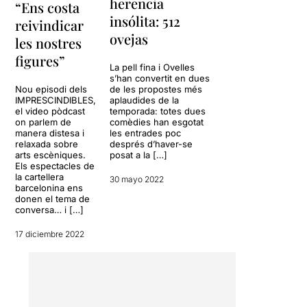
herencia
“Ens costa
insólita: 512
reivindicar
ovejas
les nostres
figures”
La pell fina i Ovelles
s’han convertit en dues
Nou episodi dels
de les propostes més
IMPRESCINDIBLES,
aplaudides de la
el video pòdcast
temporada: totes dues
on parlem de
comèdies han esgotat
manera distesa i
les entrades poc
relaxada sobre
després d’haver-se
arts escèniques.
posat a la […]
Els espectacles de
la cartellera
30 mayo 2022
barcelonina ens
donen el tema de
conversa… i […]
17 diciembre 2022