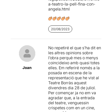
a-teatro-la-pell-fina-con-
La piel fina
se convierte en
angela.html
una comedia hilarante e
imprescindible sobre un
debate moral eterno: el valor
y los efectos de la
20/08/2023
sinceridad. Podemos
aportar respuestas distintas,
porque cada uno tiene su
No repetiré el que s’ha dit en
piel. De realidad,
les altres opinions sobre
desengañémonos, sólo hay
l’obra perquè mes o menys
una, pero el dibujo que
coincideixo amb quasi totes
hacemos varía según la
Joan
elles. Em referiré només a la
posición desde donde la
posada en escena de la
miramos y toma la forma de
representació que he vist al
la traza que con el lápiz (o la
Teatre Borràs aquest
palabra) tenemos. El
divendres dia 28 de juliol.
espectáculo, se mire como
Per començar ja no em va
se mire, sobresale. Os lo
agradar que, a la entrada
digo de verdad (la mía,
del teatre, venguessin
claro).
crispetes com en un cine,