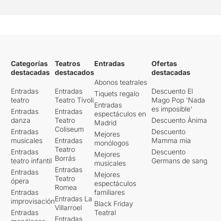
Categorías
Teatros
Entradas
Ofertas
destacadas
destacados
destacadas
Abonos teatrales
Entradas
Entradas
Descuento El
Tiquets regalo
teatro
Teatro Tívoli
Mago Pop 'Nada
Entradas
es imposible'
Entradas
Entradas
espectáculos en
danza
Teatro
Descuento Ànima
Madrid
Coliseum
Entradas
Descuento
Mejores
musicales
Entradas
Mamma mia
monólogos
Teatro
Entradas
Descuento
Mejores
Borrás
teatro infantil
Germans de sang
musicales
Entradas
Entradas
Mejores
Teatro
ópera
espectáculos
Romea
Entradas
familiares
Entradas La
improvisación
Black Friday
Villarroel
Entradas
Teatral
Entradas