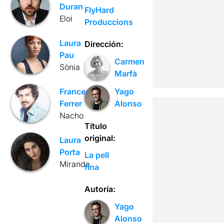
Duran
FlyHard
Eloi
Produccions
Laura
Dirección:
Pau
Carmen
Sònia
Marfà
Francesc
Yago
Ferrer
Alonso
Nacho
Título
original:
Laura
Porta
La pell
Miranda
fina
Autoría:
Yago
Alonso