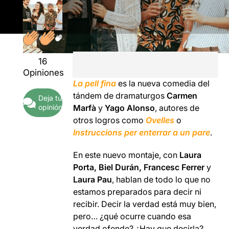
16
Opiniones
La pell fina
es la nueva comedia del
tándem de dramaturgos
Carmen
Deja tu
opinión
Marfà
y
Yago Alonso
, autores de
otros logros como
Ovelles
o
Instruccions per enterrar a un pare
.
En este nuevo montaje, con
Laura
Porta, Biel Durán, Francesc Ferrer
y
Laura Pau
, hablan de todo lo que no
estamos preparados para decir ni
recibir. Decir la verdad está muy bien,
pero… ¿qué ocurre cuando esa
verdad ofende? ¿Hay que decirla?