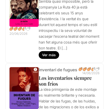
Sembla quasi impossible, però la
companyia La Ruta 40 ja està
celebrant els seus 15 anys
d’existència. I la veritat és que
durant tot aquest temps el seu estil
introspectiu i la seva voluntat de
20/06/2026
sacsejar l’escena teatral del moment
han fet alguna cosa més que oferir
bon teatre. El […]
Ver más
Inventari de fugues
14/06/2026
Los inventarios siempre
son fríos
La idea primigenia de este montaje
es realmente brillante y necesaria.
Hablar de las fugas, de las huidas,
de las migraciones o de los exilios a