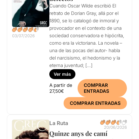
Cuando Oscar Wilde escribió El
retrato de Dorian Gray, allá por el
1890, se lo catalogó de inmoral y
provocador en el contexto de una
sociedad conservadora e hipócrita,
03/07/2026
como era la victoriana. La novela –
una de las pocas del autor- habla
del narcisismo, el hedonismo y la
eterna juventud; […]
Ver más
A partir de
COMPRAR
27,50€
ENTRADAS
COMPRAR ENTRADAS
La Ruta
20/06/2026
Quinze anys de camí