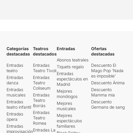
Categorías
Teatros
Entradas
Ofertas
destacadas
destacados
destacadas
Abonos teatrales
Entradas
Entradas
Descuento El
Tiquets regalo
teatro
Teatro Tívoli
Mago Pop 'Nada
Entradas
es imposible'
Entradas
Entradas
espectáculos en
danza
Teatro
Descuento Ànima
Madrid
Coliseum
Entradas
Descuento
Mejores
musicales
Entradas
Mamma mia
monólogos
Teatro
Entradas
Descuento
Mejores
Borrás
teatro infantil
Germans de sang
musicales
Entradas
Entradas
Mejores
Teatro
ópera
espectáculos
Romea
Entradas
familiares
Entradas La
improvisación
Black Friday