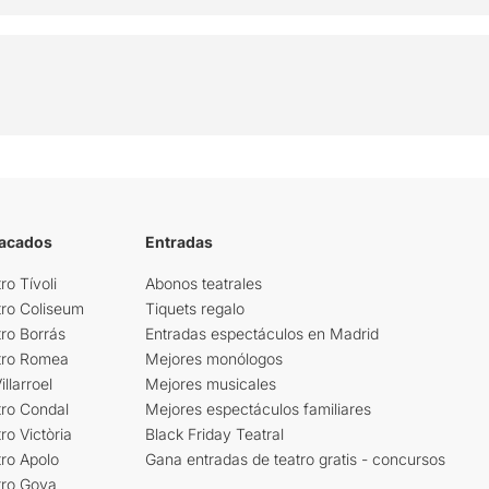
tacados
Entradas
ro Tívoli
Abonos teatrales
tro Coliseum
Tiquets regalo
ro Borrás
Entradas espectáculos en Madrid
tro Romea
Mejores monólogos
llarroel
Mejores musicales
tro Condal
Mejores espectáculos familiares
ro Victòria
Black Friday Teatral
ro Apolo
Gana entradas de teatro gratis - concursos
tro Goya