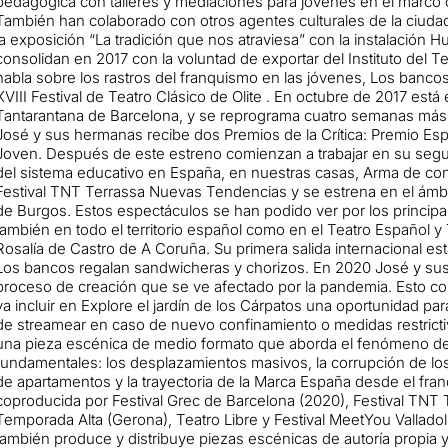
pedagógica con talleres y mediaciones para jóvenes en el marc
También han colaborado con otros agentes culturales de la ciuda
la exposición “La tradición que nos atraviesa” con la instalación 
consolidan en 2017 con la voluntad de exportar del Instituto del 
habla sobre los rastros del franquismo en las jóvenes, Los banco
XVIII Festival de Teatro Clásico de Olite . En octubre de 2017 está
Tantarantana de Barcelona, ​​y se reprograma cuatro semanas má
José y sus hermanas recibe dos Premios de la Crítica: Premio Esp
Joven. Después de este estreno comienzan a trabajar en su segu
del sistema educativo en España, en nuestras casas, Arma de co
Festival TNT Terrassa Nuevas Tendencias y se estrena en el ámbit
de Burgos. Estos espectáculos se han podido ver por los princip
también en todo el territorio español como en el Teatro Español y 
Rosalía de Castro de A Coruña. Su primera salida internacional est
Los bancos regalan sandwicheras y chorizos. En 2020 José y s
proceso de creación que se ve afectado por la pandemia. Esto con
ya incluir en Explore el jardín de los Cárpatos una oportunidad par
de streamear en caso de nuevo confinamiento o medidas restrictiv
una pieza escénica de medio formato que aborda el fenómeno del t
fundamentales: los desplazamientos masivos, la corrupción de l
de apartamentos y la trayectoria de la Marca España desde el fran
coproducida por Festival Grec de Barcelona (2020), Festival TNT
Temporada Alta (Gerona), Teatro Libre y Festival MeetYou Vallado
también produce y distribuye piezas escénicas de autoría propia y