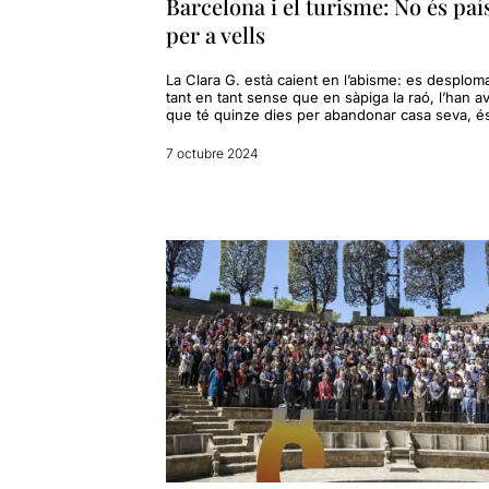
Barcelona i el turisme: No és paí
per a vells
La Clara G. està caient en l’abisme: es desplom
tant en tant sense que en sàpiga la raó, l’han av
que té quinze dies per abandonar casa seva, é
7 octubre 2024