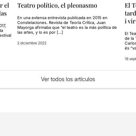
r el
Teatro político, el pleonasmo
El T
das
tar
En una extensa entrevista publicada en 2015 en
i vi
Constelaciones. Revista de Teoría Crítica, Juan
017,
Mayorga afirmaba que “el teatro es la más política de
ta
las artes, y lo es por […]
El Tea
estival
de la 
2 diciembre 2022
Carlo
és “va
16 sep
Ver todos los artículos