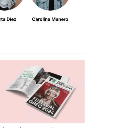
ta Díez
Carolina Manero
José y sus
hermanas