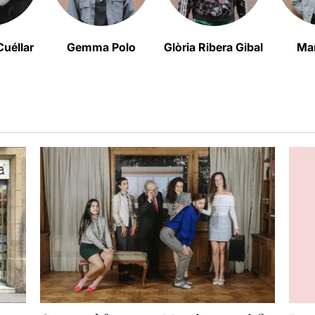
uéllar
Gemma Polo
Glòria Ribera Gibal
Mar