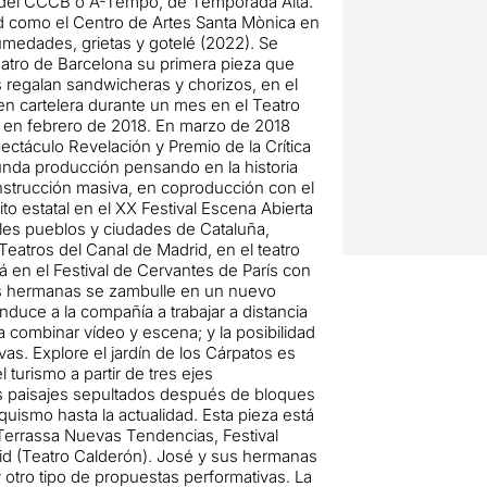
o del CCCB o A-Tempo, de Temporada Alta.
d como el Centro de Artes Santa Mònica en
Humedades, grietas y gotelé (2022). Se
Teatro de Barcelona su primera pieza que
s regalan sandwicheras y chorizos, en el
 en cartelera durante un mes en el Teatro
s en febrero de 2018. En marzo de 2018
ectáculo Revelación y Premio de la Crítica
nda producción pensando en la historia
nstrucción masiva, en coproducción con el
o estatal en el XX Festival Escena Abierta
ales pueblos y ciudades de Cataluña,
Teatros del Canal de Madrid, en el teatro
á en el Festival de Cervantes de París con
us hermanas se zambulle en un nuevo
duce a la compañía a trabajar a distancia
a combinar vídeo y escena; y la posibilidad
as. Explore el jardín de los Cárpatos es
urismo a partir de tres ejes
os paisajes sepultados después de bloques
quismo hasta la actualidad. Esta pieza está
 Terrassa Nuevas Tendencias, Festival
lid (Teatro Calderón). José y sus hermanas
 otro tipo de propuestas performativas. La