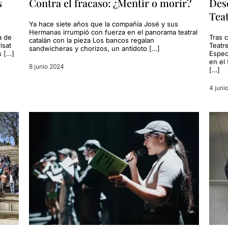
s
Contra el fracaso: ¿Mentir o morir?
Desc
Tea
Ya hace siete años que la compañía José y sus
Hermanas irrumpió con fuerza en el panorama teatral
a de
Tras 
catalán con la pieza Los bancos regalan
isat
Teatr
sandwicheras y chorizos, un antídoto […]
s […]
Espec
en el
8 junio 2024
[…]
4 juni