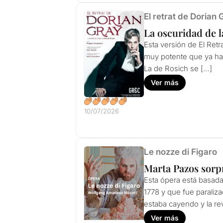
El retrat de Dorian 
La oscuridad de l
Esta versión de El Ret
muy potente que ya habí
La de Rosich se […]
Ver más
10/07/2026
Le nozze di Figaro
Marta Pazos sorp
Esta ópera está basada
1778 y que fue paraliz
estaba cayendo y la re
Ver más