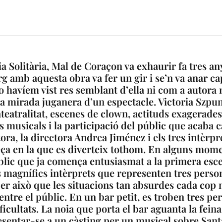
Solitària, Mal de Coraçon va exhaurir fa tres any
g amb aquesta obra va fer un gir i se’n va anar ca
 havíem vist res semblant d’ella ni com a autora n
 mirada juganera d’un espectacle. Victoria Szpunb
ateatralitat, escenes de clown, actituds exagerades
 musicals i la participació del públic que acaba c
ora, la directora Andrea Jiménez i els tres intèrp
ça en la que es diverteix tothom. En alguns moment
ic que ja comença entusiasmat a la primera escen
s magnífics intèrprets que representen tres perso
er això que les situacions tan absurdes cada cop
 entre el públic. En un bar petit, es troben tres p
icultats. La noia que porta el bar aguanta la feina 
sentar-se a un càsting per un musical sobre Santa 