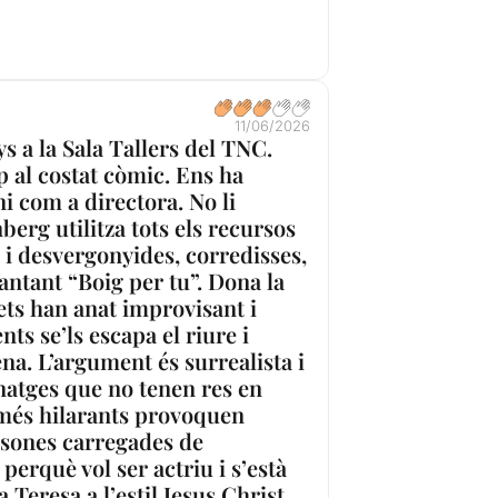
11/06/2026
s a la Sala Tallers del TNC.
p al costat còmic. Ens ha
i com a directora. No li
erg utilitza tots els recursos
 i desvergonyides, corredisses,
antant “Boig per tu”. Dona la
rets han anat improvisant i
s se’ls escapa el riure i
a. L’argument és surrealista i
natges que no tenen res en
 més hilarants provoquen
ersones carregades de
perquè vol ser actriu i s’està
Teresa a l’estil Jesus Christ