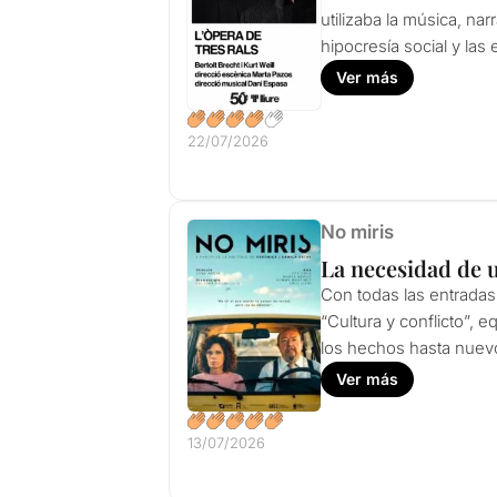
utilizaba la música, na
hipocresía social y las
Ver más
22/07/2026
No miris
La necesidad de u
Con todas las entradas
“Cultura y conflicto”, 
los hechos hasta nuev
Ver más
13/07/2026