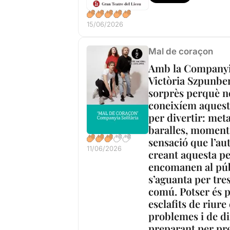
15/06/2026
Mal de coraçon
Amb la Companyia 
Victòria Szpunber
sorprès perquè no
coneixíem aquesta
per divertir: met
baralles, moments
sensació que l’aut
11/06/2026
creant aquesta pe
encomanen al públ
s’aguanta per tre
comú. Potser és p
esclafits de riure
problemes i de dif
preparant per pre