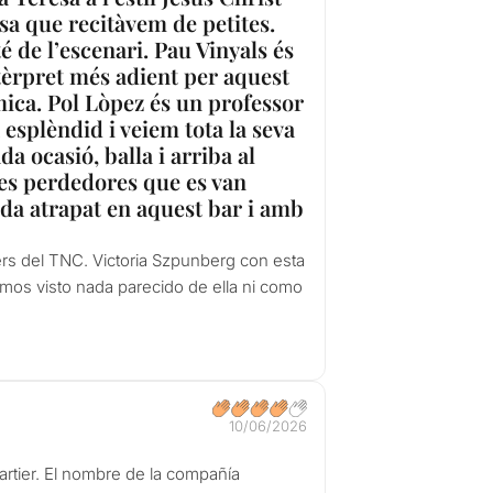
esa que recitàvem de petites.
é de l’escenari. Pau Vinyals és
ntèrpret més adient per aquest
mica. Pol Lòpez és un professor
à esplèndid i veiem tota la seva
da ocasió, balla i arriba al
res perdedores que es van
eda atrapat en aquest bar i amb
ers del TNC. Victoria Szpunberg con esta
mos visto nada parecido de ella ni como
10/06/2026
rtier. El nombre de la compañía