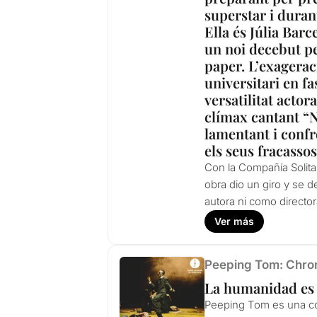
superstar i duran
Ella és Júlia Barc
un noi decebut pe
paper. L’exagerac
universitari en fa
versatilitat actor
clímax cantant “N
lamentant i confr
els seus fracassos
Con la Compañía Solita
obra dio un giro y se 
autora ni como director
Ver más
Peeping Tom: Chro
La humanidad es 
Peeping Tom es una co