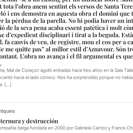
t tota l’obra anem sentint els versos de Santa Ter
eló i ens demostra en aquesta obra el domini que t
r la pèrdua de la parella. No hi podia haver un i
ió de la seva pena acaba essent patètica i molt cò
se d’expedient disciplinari i tirat a la beguda. Est
al, fa canvis de veu, de registre, mou el cos per a ca
e me quitte pas” al millor estil d’Aznavour. Són t
ontant. L’obra no avança i el fil argumental es qu
.
ria, Mal de Coraçon agotó entradas hace tres años en la Sala Tall
decantó hacia el lado cómico. Nos ha sorprendido porque no había
a. […]
niques
ternura y destrucción
mpañía belga fundada en 2000 por Gabriela Carrizo y Franck Cha