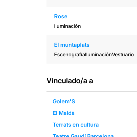
Rose
Iluminación
El muntaplats
Escenografía
Iluminación
Vestuario
Vinculado/a a
Golem'S
El Maldà
Terrats en cultura
Teatre Gaudí Barcelona