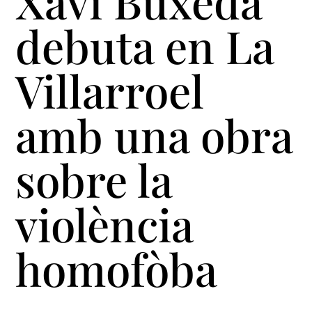
Xavi Buxeda
debuta en La
Villarroel
amb una obra
sobre la
violència
homofòba