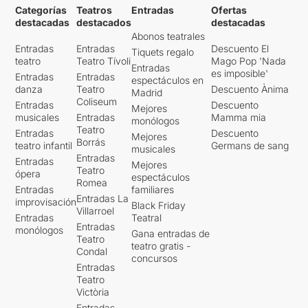
Categorías
Teatros
Entradas
Ofertas
destacadas
destacados
destacadas
Abonos teatrales
Entradas
Entradas
Descuento El
Tiquets regalo
teatro
Teatro Tívoli
Mago Pop 'Nada
Entradas
es imposible'
Entradas
Entradas
espectáculos en
danza
Teatro
Descuento Ànima
Madrid
Coliseum
Entradas
Descuento
Mejores
musicales
Entradas
Mamma mia
monólogos
Teatro
Entradas
Descuento
Mejores
Borrás
teatro infantil
Germans de sang
musicales
Entradas
Entradas
Mejores
Teatro
ópera
espectáculos
Romea
Entradas
familiares
Entradas La
improvisación
Black Friday
Villarroel
Entradas
Teatral
Entradas
monólogos
Gana entradas de
Teatro
teatro gratis -
Condal
concursos
Entradas
Teatro
Victòria
Entradas