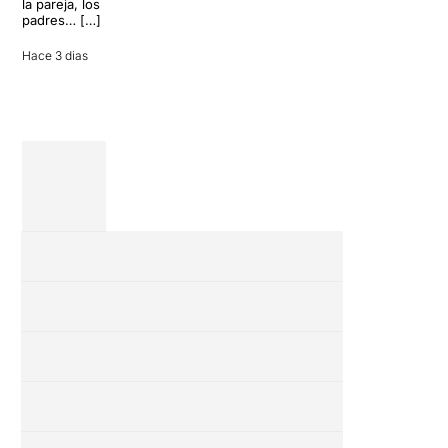
la pareja, los
vacaciones
padres… […]
entre amigos
en una revisión
Hace 3 dias
completa […]
28 julio 2026