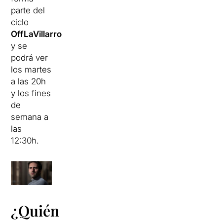
parte del
ciclo
OffLaVillarroel
y se
podrá ver
los martes
a las 20h
y los fines
de
semana a
las
12:30h.
¿Quién