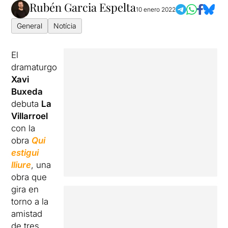
Rubén Garcia Espelta
10 enero 2022
General
Notícia
El
dramaturgo
Xavi
Buxeda
debuta
La
Villarroel
con la
obra
Qui
estigui
lliure
, una
obra que
gira en
torno a la
amistad
de tres