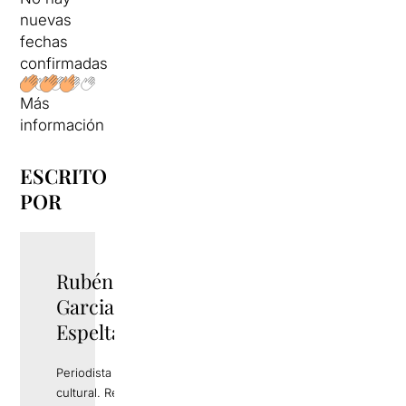
nuevas
fechas
confirmadas
Más
información
ESCRITO
POR
Rubén
TWITTER
Garcia
Espelta
Periodista y gestor
cultural. Responsable