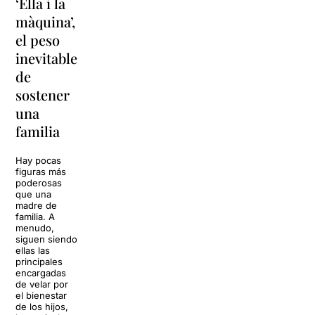
‘Ella i la
'Sonrisas
Unas
màquina’,
y
vacaciones
el peso
lágrimas'
en
inevitable
vuelve a
'Cancun'
de
Barcelona
para
sostener
replantear
La música
una
toda una
volverá a
familia
llenar la casa
vida
de los Von
Trapp.
Hay pocas
Sonrisas y
Sol, playa,
figuras más
lágrimas, uno
cócteles y un
poderosas
de los
resort
que una
grandes
paradisíaco. El
madre de
clásicos de la
escenario
familia. A
historia del
parece
menudo,
teatro musical,
perfecto para
siguen siendo
llegará al
desconectar de
ellas las
Teatre Apolo
la rutina, pero
principales
del […]
una
encargadas
conversación
de velar por
inoportuna
27 julio 2026
el bienestar
puede
de los hijos,
convertir unas