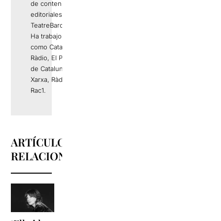
de contenidos
editoriales de
TeatreBarcelona.com.
Ha trabajo en medios
como Catalunya
Ràdio, El Periódico
de Catalunya, La
Xarxa, Ràdio 4 o
Rac1.
ARTÍCULOS
RELACIONADOS