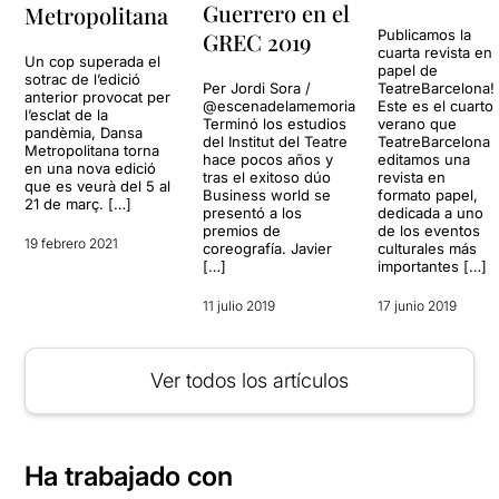
Guerrero en el
Metropolitana
Publicamos la
GREC 2019
cuarta revista en
Un cop superada el
papel de
sotrac de l’edició
Per Jordi Sora /
TeatreBarcelona!
anterior provocat per
@escenadelamemoria
Este es el cuarto
l’esclat de la
Terminó los estudios
verano que
pandèmia, Dansa
del Institut del Teatre
TeatreBarcelona
Metropolitana torna
hace pocos años y
editamos una
en una nova edició
tras el exitoso dúo
revista en
que es veurà del 5 al
Business world se
formato papel,
21 de març. […]
presentó a los
dedicada a uno
premios de
de los eventos
19 febrero 2021
coreografía. Javier
culturales más
[…]
importantes […]
11 julio 2019
17 junio 2019
Ver todos los artículos
Ha trabajado con