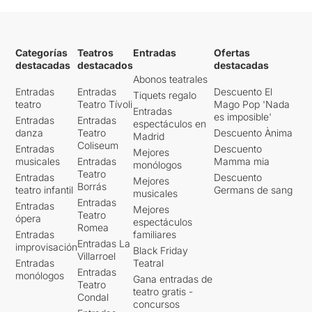
Categorías
Teatros
Entradas
Ofertas
destacadas
destacados
destacadas
Abonos teatrales
Entradas
Entradas
Descuento El
Tiquets regalo
teatro
Teatro Tívoli
Mago Pop 'Nada
Entradas
es imposible'
Entradas
Entradas
espectáculos en
danza
Teatro
Descuento Ànima
Madrid
Coliseum
Entradas
Descuento
Mejores
musicales
Entradas
Mamma mia
monólogos
Teatro
Entradas
Descuento
Mejores
Borrás
teatro infantil
Germans de sang
musicales
Entradas
Entradas
Mejores
Teatro
ópera
espectáculos
Romea
Entradas
familiares
Entradas La
improvisación
Black Friday
Villarroel
Entradas
Teatral
Entradas
monólogos
Gana entradas de
Teatro
teatro gratis -
Condal
concursos