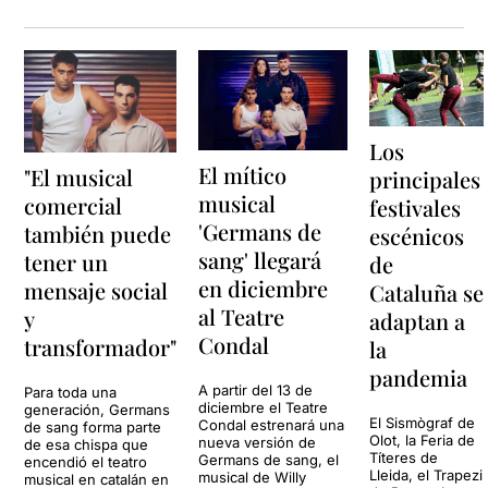
Los
El mítico
"El musical
principales
musical
comercial
festivales
'Germans de
también puede
escénicos
sang' llegará
tener un
de
en diciembre
mensaje social
Cataluña se
al Teatre
y
adaptan a
Condal
transformador"
la
pandemia
A partir del 13 de
Para toda una
diciembre el Teatre
generación, Germans
El Sismògraf de
Condal estrenará una
de sang forma parte
Olot, la Feria de
nueva versión de
de esa chispa que
Títeres de
Germans de sang, el
encendió el teatro
Lleida, el Trapezi
musical de Willy
musical en catalán en