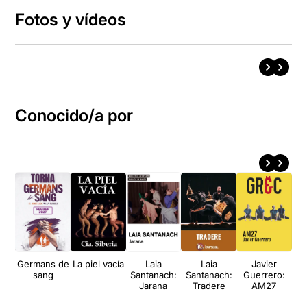
Fotos y vídeos
Conocido/a por
Germans de
La piel vacía
Laia
Laia
Javier
sang
Santanach:
Santanach:
Guerrero:
G
Jarana
Tradere
AM27
dr