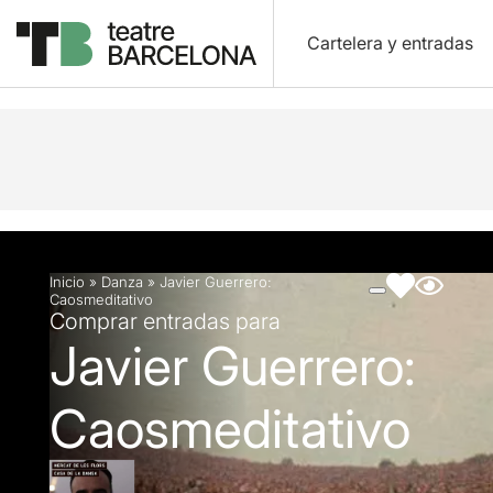
Cartelera y entradas
Descripción
Ficha artística
Fotos y vídeos
Inicio
»
Danza
»
Javier Guerrero:
Caosmeditativo
Comprar entradas para
Javier Guerrero:
Caosmeditativo