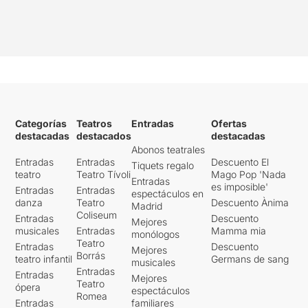
Categorías
Teatros
Entradas
Ofertas
destacadas
destacados
destacadas
Abonos teatrales
Entradas
Entradas
Descuento El
Tiquets regalo
teatro
Teatro Tívoli
Mago Pop 'Nada
Entradas
es imposible'
Entradas
Entradas
espectáculos en
danza
Teatro
Descuento Ànima
Madrid
Coliseum
Entradas
Descuento
Mejores
musicales
Entradas
Mamma mia
monólogos
Teatro
Entradas
Descuento
Mejores
Borrás
teatro infantil
Germans de sang
musicales
Entradas
Entradas
Mejores
Teatro
ópera
espectáculos
Romea
Entradas
familiares