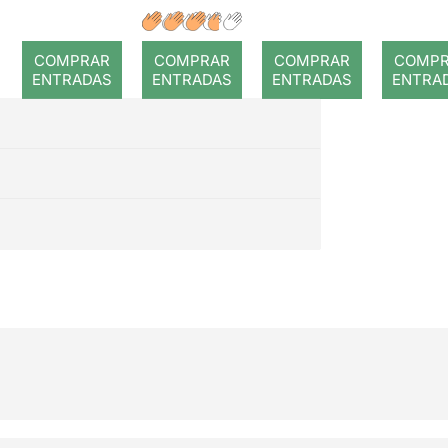
a: Rojos
avan
flotants
aleg
(després
COMPRAR
COMPRAR
COMPRAR
COMP
en
de la
ENTRADAS
ENTRADAS
ENTRADAS
ENTRA
tempest
a)