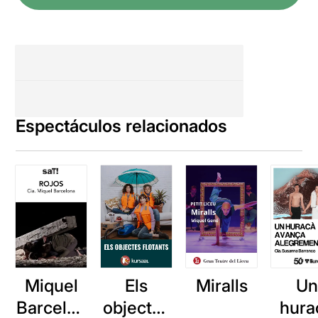
Espectáculos relacionados
Miquel
Miralls
Un
Els
Barcelon
hura
objectes