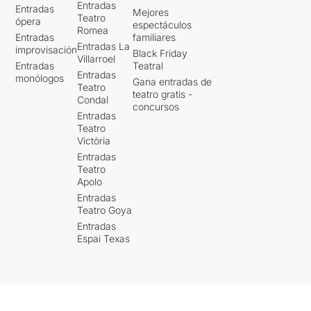
Entradas
Entradas
Mejores
Teatro
ópera
espectáculos
Romea
Entradas
familiares
Entradas La
improvisación
Black Friday
Villarroel
Entradas
Teatral
Entradas
monólogos
Gana entradas de
Teatro
teatro gratis -
Condal
concursos
Entradas
Teatro
Victòria
Entradas
Teatro
Apolo
Entradas
Teatro Goya
Entradas
Espai Texas