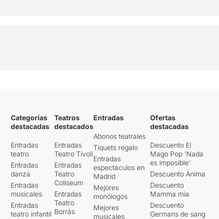
Categorías
Teatros
Entradas
Ofertas
destacadas
destacados
destacadas
Abonos teatrales
Entradas
Entradas
Descuento El
Tiquets regalo
teatro
Teatro Tívoli
Mago Pop 'Nada
Entradas
es imposible'
Entradas
Entradas
espectáculos en
danza
Teatro
Descuento Ànima
Madrid
Coliseum
Entradas
Descuento
Mejores
musicales
Entradas
Mamma mia
monólogos
Teatro
Entradas
Descuento
Mejores
Borrás
teatro infantil
Germans de sang
musicales