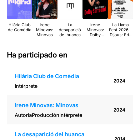
Hilària Club
Irene
La
Irene
La Llama
de Comèdia
Minovas:
desaparició
Minovas:
Fest 2026 -
M
Minovas
del huanca
Dolby
Dijous: Erik
m
Surround
Harley,
al
Palestra
Candente,
Ha participado en
Denny
Horror, Clara
Ingold,
Abián Díaz
Hilària Club de Comèdia
2024
Intérprete
Irene Minovas: Minovas
2024
Autoría
Producción
Intérprete
La desaparició del huanca
2014