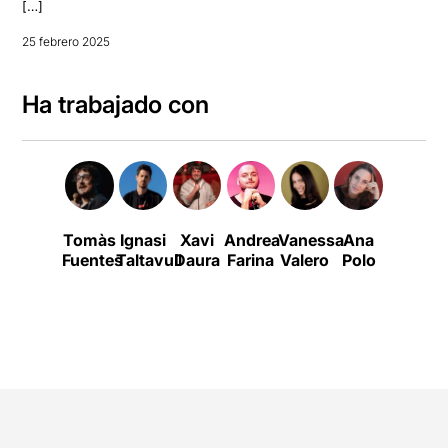
[…]
25 febrero 2025
Ha trabajado con
Tomàs
Ignasi
Xavi
Andrea
Vanessa
Ana
Març
Fuentes
Taltavull
Daura
Farina
Valero
Polo
Llinás