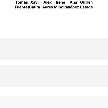
Tomàs
Xavi
Alex
Irene
Ana
Guillem
Adri
Fuentes
Daura
Ayres
Minovas
López
Estadella
Romeo