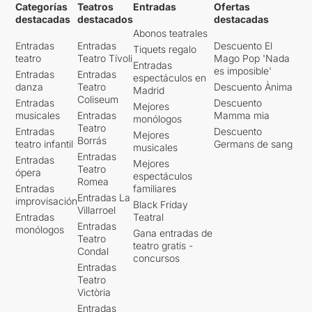
Categorías
Teatros
Entradas
Ofertas
destacadas
destacados
destacadas
Abonos teatrales
Entradas
Entradas
Descuento El
Tiquets regalo
teatro
Teatro Tívoli
Mago Pop 'Nada
Entradas
es imposible'
Entradas
Entradas
espectáculos en
danza
Teatro
Descuento Ànima
Madrid
Coliseum
Entradas
Descuento
Mejores
musicales
Entradas
Mamma mia
monólogos
Teatro
Entradas
Descuento
Mejores
Borrás
teatro infantil
Germans de sang
musicales
Entradas
Entradas
Mejores
Teatro
ópera
espectáculos
Romea
Entradas
familiares
Entradas La
improvisación
Black Friday
Villarroel
Entradas
Teatral
Entradas
monólogos
Gana entradas de
Teatro
teatro gratis -
Condal
concursos
Entradas
Teatro
Victòria
Entradas