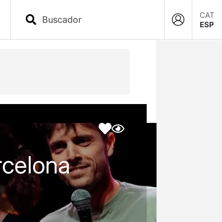
CAT
ESP
rcelona