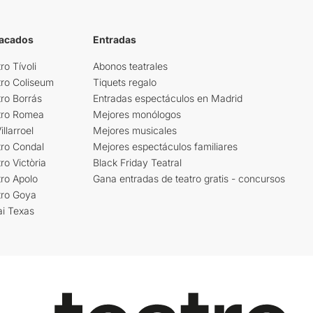
tacados
Entradas
ro Tívoli
Abonos teatrales
tro Coliseum
Tiquets regalo
ro Borrás
Entradas espectáculos en Madrid
tro Romea
Mejores monólogos
llarroel
Mejores musicales
tro Condal
Mejores espectáculos familiares
ro Victòria
Black Friday Teatral
ro Apolo
Gana entradas de teatro gratis - concursos
tro Goya
ai Texas