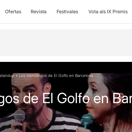
Ofertas
Revista
Festivales
Vota als IX Premis
standup
»
Los monólogos de El Golfo en Barcelona
os de El Golfo en Ba