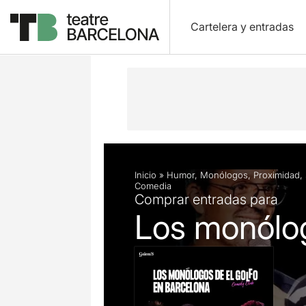
Cartelera y entradas
Descripción
Ficha artística
Inicio
»
Humor
,
Monólogos
,
Proximidad
,
Comedia
Comprar entradas para
Los monólog