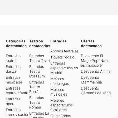
Categorías
Teatros
Entradas
Ofertas
destacadas
destacados
destacadas
Abonos teatrales
Entradas
Entradas
Descuento El
Tiquets regalo
teatro
Teatro Tívoli
Mago Pop 'Nada
Entradas
es imposible'
Entradas
Entradas
espectáculos en
danza
Teatro
Descuento Ànima
Madrid
Coliseum
Entradas
Descuento
Mejores
musicales
Entradas
Mamma mia
monólogos
Teatro
Entradas
Descuento
Mejores
Borrás
teatro infantil
Germans de sang
musicales
Entradas
Entradas
Mejores
Teatro
ópera
espectáculos
Romea
Entradas
familiares
Entradas La
improvisación
Black Friday
Villarroel