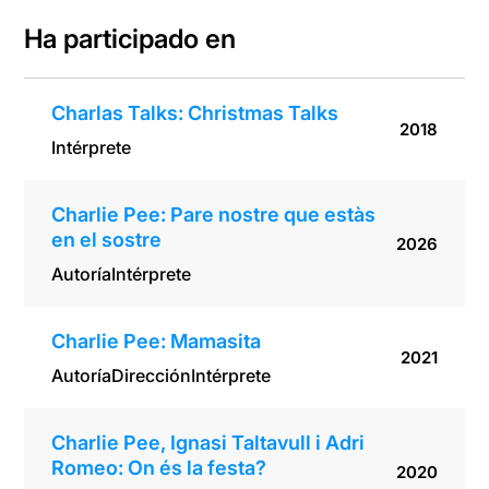
On és la
festa?
Ha participado en
Charlas Talks: Christmas Talks
2018
Intérprete
Charlie Pee: Pare nostre que estàs
en el sostre
2026
Autoría
Intérprete
Charlie Pee: Mamasita
2021
Autoría
Dirección
Intérprete
Charlie Pee, Ignasi Taltavull i Adri
Romeo: On és la festa?
2020