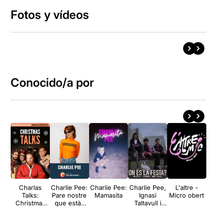
Fotos y vídeos
Conocido/a por
Charlas
Charlie Pee:
Charlie Pee:
Charlie Pee,
L'altre -
Talks:
Pare nostre
Mamasita
Ignasi
Micro obert
Me
Christmas
que estàs
Taltavull i
Talks
en el sostre
Adri Romeo: