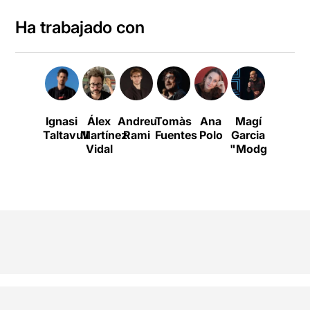
Ha trabajado con
Ignasi
Álex
Andreu
Tomàs
Ana
Magí
Adri
Taltavull
Martínez
Rami
Fuentes
Polo
Garcia
Romeo
Vidal
"Modgi"