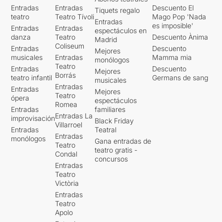
Entradas
Entradas
Descuento El
Tiquets regalo
teatro
Teatro Tívoli
Mago Pop 'Nada
Entradas
es imposible'
Entradas
Entradas
espectáculos en
danza
Teatro
Descuento Ànima
Madrid
Coliseum
Entradas
Descuento
Mejores
musicales
Entradas
Mamma mia
monólogos
Teatro
Entradas
Descuento
Mejores
Borrás
teatro infantil
Germans de sang
musicales
Entradas
Entradas
Mejores
Teatro
ópera
espectáculos
Romea
Entradas
familiares
Entradas La
improvisación
Black Friday
Villarroel
Entradas
Teatral
Entradas
monólogos
Gana entradas de
Teatro
teatro gratis -
Condal
concursos
Entradas
Teatro
Victòria
Entradas
Teatro
Apolo