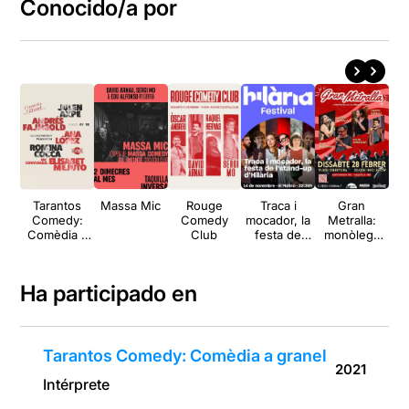
Conocido/a por
Tarantos
Massa Mic
Rouge
Traca i
Gran
Dav
Comedy:
Comedy
mocador, la
Metralla:
So
Comèdia a
Club
festa de
monòlegs
t
granel
l’stand-up
als Lluïsos
p
d’Hilària
d'Horta
Ha participado en
Tarantos Comedy: Comèdia a granel
2021
Intérprete