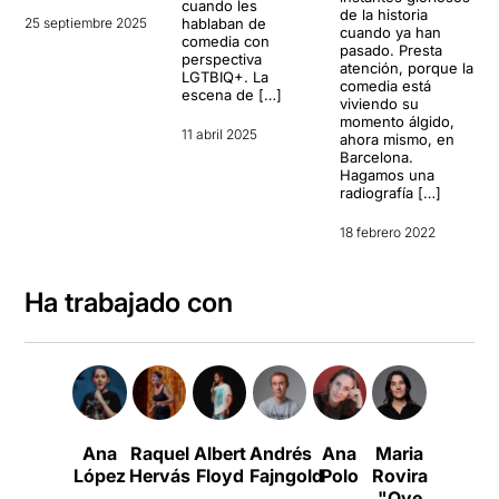
cuando les
de la historia
25 septiembre 2025
hablaban de
cuando ya han
comedia con
pasado. Presta
perspectiva
atención, porque la
LGTBIQ+. La
comedia está
escena de […]
viviendo su
momento álgido,
11 abril 2025
ahora mismo, en
Barcelona.
Hagamos una
radiografía […]
18 febrero 2022
Ha trabajado con
Ana
Raquel
Albert
Andrés
Ana
Maria
Març
López
Hervás
Floyd
Fajngold
Polo
Rovira
Llinás
"Oye