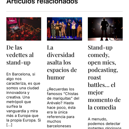
Artículos relacionados
De las
La
Stand-up
vedettes al
diversidad
comedy,
stand-up
asalta los
open mics,
espacios de
podcasting,
En Barcelona, si
humor
roast
algo nos
battles… el
caracteriza, es que
somos una ciudad
¿Recuerdas los
mejor
innovadora y
famosos “Chistas
creativa. Una
momento de
de mariquitas” del
metrópoli que
Arévalo? Hasta
la comedia
surfea la
hace poco, ésta
vanguardia y mira
era la única
más a Europa que
referencia para
A menudo,
la propia Europa. Si
muchos
podemos detectar
[…]
barceloneses
instantes gloriosos