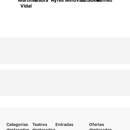
Martínez
Daura
Ayres
Minovas
Estadella
Romeo
Roigé
Vidal
Categorías
Teatros
Entradas
Ofertas
destacadas
destacados
destacadas