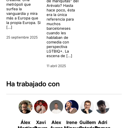
de mariquitas” del
metrópoli que
Arévalo? Hasta
surfea la
hace poco, ésta
vanguardia y mira
era la única
más a Europa que
referencia para
la propia Europa. Si
muchos
[…]
barceloneses
cuando les
25 septiembre 2025
hablaban de
comedia con
perspectiva
LGTBIQ+. La
escena de […]
11 abril 2025
Ha trabajado con
Álex
Xavi
Alex
Irene
Guillem
Adri
Pau