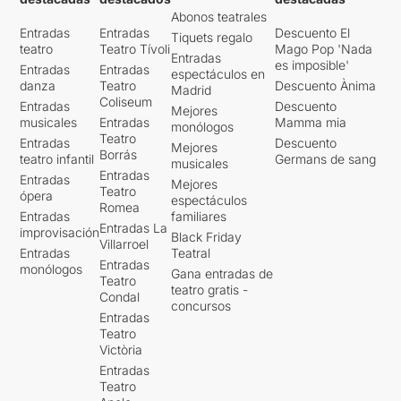
Abonos teatrales
Entradas
Entradas
Descuento El
Tiquets regalo
teatro
Teatro Tívoli
Mago Pop 'Nada
Entradas
es imposible'
Entradas
Entradas
espectáculos en
danza
Teatro
Descuento Ànima
Madrid
Coliseum
Entradas
Descuento
Mejores
musicales
Entradas
Mamma mia
monólogos
Teatro
Entradas
Descuento
Mejores
Borrás
teatro infantil
Germans de sang
musicales
Entradas
Entradas
Mejores
Teatro
ópera
espectáculos
Romea
Entradas
familiares
Entradas La
improvisación
Black Friday
Villarroel
Entradas
Teatral
Entradas
monólogos
Gana entradas de
Teatro
teatro gratis -
Condal
concursos
Entradas
Teatro
Victòria
Entradas
Teatro