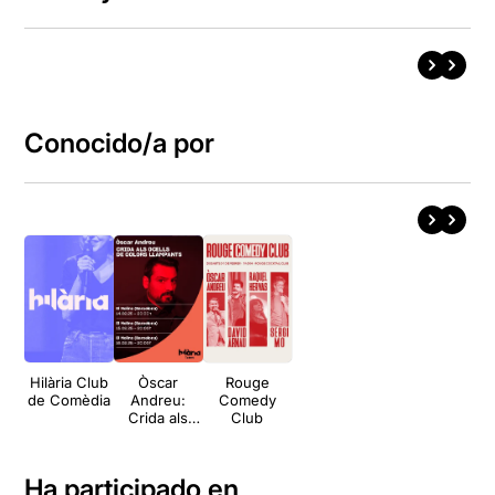
Conocido/a por
Hilària Club
Òscar
Rouge
de Comèdia
Andreu:
Comedy
Crida als
Club
ocells de
colors
llampants
Ha participado en