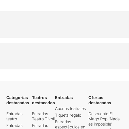
Categorías
Teatros
Entradas
Ofertas
destacadas
destacados
destacadas
Abonos teatrales
Entradas
Entradas
Descuento El
Tiquets regalo
teatro
Teatro Tívoli
Mago Pop 'Nada
Entradas
es imposible'
Entradas
Entradas
espectáculos en