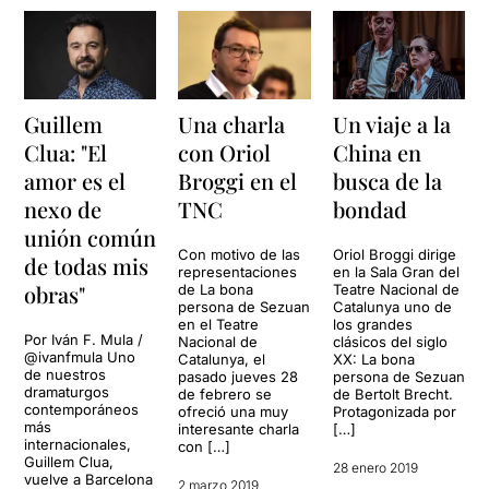
Guillem
Una charla
Un viaje a la
Clua: "El
con Oriol
China en
amor es el
Broggi en el
busca de la
nexo de
TNC
bondad
unión común
Con motivo de las
Oriol Broggi dirige
de todas mis
representaciones
en la Sala Gran del
obras"
de La bona
Teatre Nacional de
persona de Sezuan
Catalunya uno de
en el Teatre
los grandes
Por Iván F. Mula /
Nacional de
clásicos del siglo
@ivanfmula Uno
Catalunya, el
XX: La bona
de nuestros
pasado jueves 28
persona de Sezuan
dramaturgos
de febrero se
de Bertolt Brecht.
contemporáneos
ofreció una muy
Protagonizada por
más
interesante charla
[…]
internacionales,
con […]
Guillem Clua,
28 enero 2019
vuelve a Barcelona
2 marzo 2019