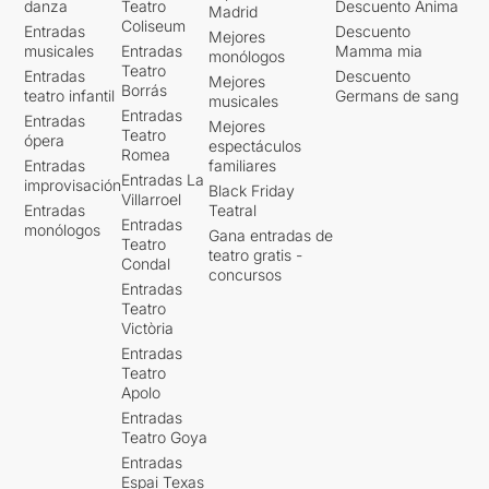
danza
Teatro
Descuento Ànima
Madrid
Coliseum
Entradas
Descuento
Mejores
musicales
Entradas
Mamma mia
monólogos
Teatro
Entradas
Descuento
Mejores
Borrás
teatro infantil
Germans de sang
musicales
Entradas
Entradas
Mejores
Teatro
ópera
espectáculos
Romea
Entradas
familiares
Entradas La
improvisación
Black Friday
Villarroel
Entradas
Teatral
Entradas
monólogos
Gana entradas de
Teatro
teatro gratis -
Condal
concursos
Entradas
Teatro
Victòria
Entradas
Teatro
Apolo
Entradas
Teatro Goya
Entradas
Espai Texas