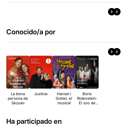
Conocido/a por
La bona
Justícia
Hansel i
Boris
persona de
Gretel, el
Rotenstein:
Sezuan
musical
El zoo de
vidre
Ha participado en