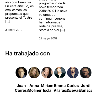
año con buen pie.
programació de la
En este artículo, os
nova temporada
explicamos las
2018-2019 i la seva
propuestas que
voluntat de
presenta el Teatre
continuar, segons
[…]
han informat en
roda de premsa,
3 enero 2019
“com a servei […]
21 mayo 2018
Ha trabajado con
Joan
Anna
Míriam
Emma
Carlos
Jordi
Pere
Carreras
Moliner
Iscla
Vilarasau
Cuevas
Banacolocha
Riera