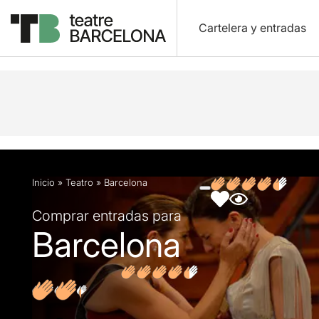
Cartelera y entradas
Descripción
Ficha artística
Fotos y vídeos
O
Inicio
»
Teatro
»
Barcelona
Comprar entradas para
Barcelona