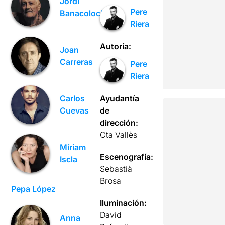
Jordi
Pere
Banacolocha
Riera
Autoría:
Joan
Carreras
Pere
Riera
Ayudantía
Carlos
de
Cuevas
dirección:
Ota Vallès
Míriam
Escenografía:
Iscla
Sebastià
Brosa
Pepa López
Iluminación:
David
Anna