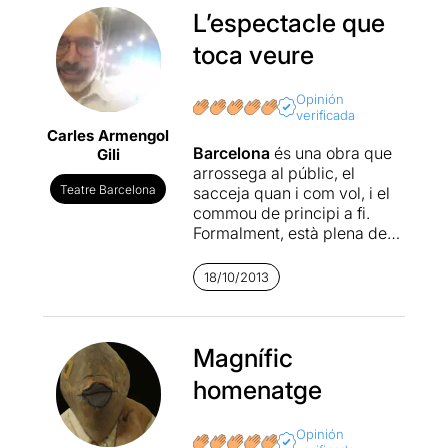
L’espectacle que
toca veure
Opinión
verificada
Carles Armengol
Barcelona
és una obra que
Gili
arrossega al públic, el
Teatre Barcelona
sacceja quan i com vol, i el
commou de principi a fi.
Formalment, està plena de
trucs, recursos de la vella
escola, trampes... però què
18/10/2013
més dóna si el resultat
acaba deixant el públic
rendit als seus peus. Potser
m'hagués agradat una
Magnífic
estructura més arriscada, o
homenatge
uns girs menys
autocomplaents... però què
més dóna si durant gairebé
Opinión