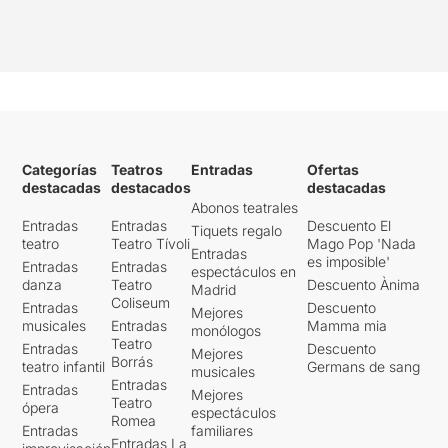
Categorías
Teatros
Entradas
Ofertas
destacadas
destacados
destacadas
Abonos teatrales
Entradas
Entradas
Descuento El
Tiquets regalo
teatro
Teatro Tívoli
Mago Pop 'Nada
Entradas
es imposible'
Entradas
Entradas
espectáculos en
danza
Teatro
Descuento Ànima
Madrid
Coliseum
Entradas
Descuento
Mejores
musicales
Entradas
Mamma mia
monólogos
Teatro
Entradas
Descuento
Mejores
Borrás
teatro infantil
Germans de sang
musicales
Entradas
Entradas
Mejores
Teatro
ópera
espectáculos
Romea
Entradas
familiares
Entradas La