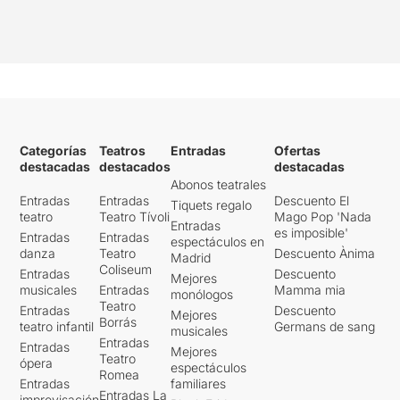
Categorías
Teatros
Entradas
Ofertas
destacadas
destacados
destacadas
Abonos teatrales
Entradas
Entradas
Descuento El
Tiquets regalo
teatro
Teatro Tívoli
Mago Pop 'Nada
Entradas
es imposible'
Entradas
Entradas
espectáculos en
danza
Teatro
Descuento Ànima
Madrid
Coliseum
Entradas
Descuento
Mejores
musicales
Entradas
Mamma mia
monólogos
Teatro
Entradas
Descuento
Mejores
Borrás
teatro infantil
Germans de sang
musicales
Entradas
Entradas
Mejores
Teatro
ópera
espectáculos
Romea
Entradas
familiares
Entradas La
improvisación