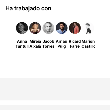
Ha trabajado con
Anna
Mireia
Jacob
Arnau
Ricard
Mariona
Clara
Tantull
Aixalà
Torres
Puig
Farré
Castillo
Peya
E