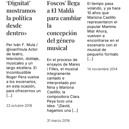
‘Dignitat’
Foscos' llega
El tiempo pasa
volando, y ya hace
mostramos
a El Maldà
10 años que
la política
para cambiar
Mariona Castillo
representaron el
desde
la
popular Mamma
dentro»
concepción
Mia! Ahora,
vuelven a
del género
encontrarse en el
Per Iván F. Mula /
escenario con el
musical
@ivanfmula Actor
musical de
de teatro,
pequeño formato
televisión, doblaje,
[…]
En el proceso de
musicales y un
ensayos de Mares
largo etcétera. El
i Filles, el musical
14 noviembre 2014
incombustible
íntegramente
Roger Pera vuelve
cantado e
a los escenarios,
interpretado por
en esta ocasión,
Nina y Mariona
para ofrecernos un
Castillo; la
[…]
compositora Clara
Peya tuvo una
22 octubre 2018
idea: “¡David,
hagamos una […]
31 marzo 2016