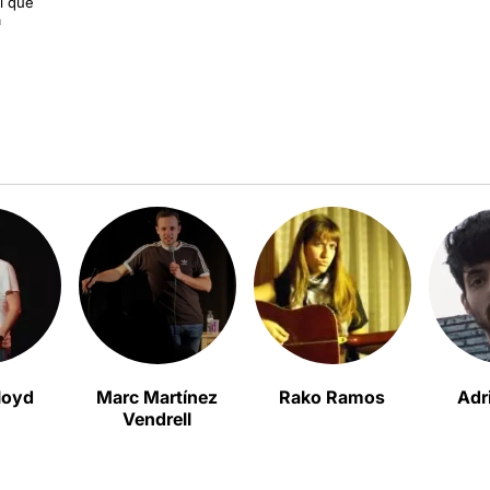
i que
a
loyd
Marc Martínez
Rako Ramos
Adr
Vendrell