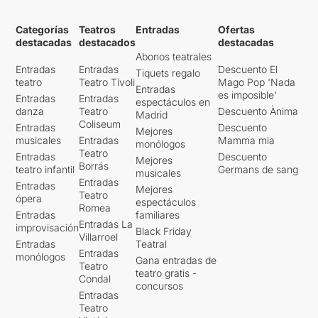
Categorías
Teatros
Entradas
Ofertas
destacadas
destacados
destacadas
Abonos teatrales
Entradas
Entradas
Descuento El
Tiquets regalo
teatro
Teatro Tívoli
Mago Pop 'Nada
Entradas
es imposible'
Entradas
Entradas
espectáculos en
danza
Teatro
Descuento Ànima
Madrid
Coliseum
Entradas
Descuento
Mejores
musicales
Entradas
Mamma mia
monólogos
Teatro
Entradas
Descuento
Mejores
Borrás
teatro infantil
Germans de sang
musicales
Entradas
Entradas
Mejores
Teatro
ópera
espectáculos
Romea
Entradas
familiares
Entradas La
improvisación
Black Friday
Villarroel
Entradas
Teatral
Entradas
monólogos
Gana entradas de
Teatro
teatro gratis -
Condal
concursos
Entradas
Teatro