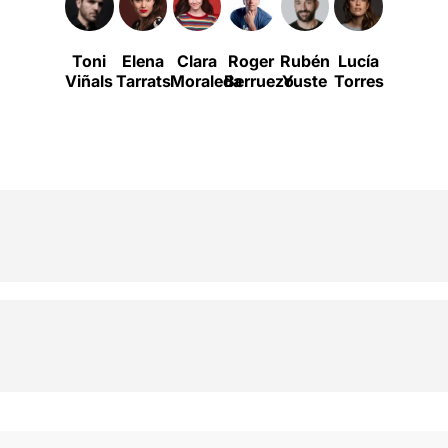
Toni
Elena
Clara
Roger
Rubén
Lucía
Andreu
Viñals
Tarrats
Moraleda
Berruezo
Yuste
Torres
Gallén