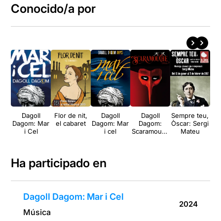
Conocido/a por
Dagoll
Flor de nit,
Dagoll
Dagoll
Sempre teu,
Po
Dagom: Mar
el cabaret
Dagom: Mar
Dagom:
Òscar: Sergi
pu
i Cel
i cel
Scaramouch
Mateu
e
Ha participado en
Dagoll Dagom: Mar i Cel
2024
Música